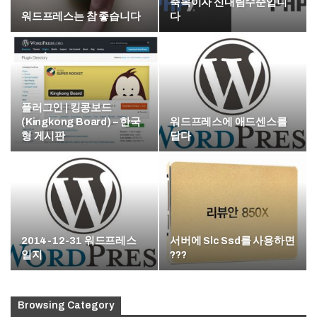
축복이자 신내림수준입니
워드프레스는 참 좋습니다
다
플러그인 | 킹콩보드
(Kingkong Board) – 한국
워드프레스에 애드센스를
형 게시판
달다
2014-12-31 워드프레스
서버에 Slc Ssd를 사용하면
일지
???
Browsing Category