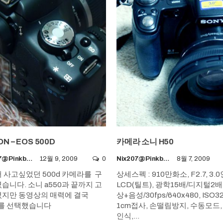
N – EOS 500D
카메라 소니 H50
Nix207@pinkboy.org
12월 9, 2009
0
Nix207@pinkboy.org
8월 7, 2009
 사고싶었던 500d 카메라를 구
상세스펙 : 910만화소, F2.7, 3.
습니다. 소니 a550과 끝까지 고
LCD(틸트), 광학15배/디지털2배
지만 동영상의 매력에 결국
상+음성/30fps/640x480, ISO32
d를 선택했습니다
1cm접사, 손떨림방지, 수동모드,
인식,…