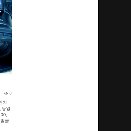
0
0인치
, 동영
00,
 얼굴