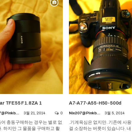
ar TFE55 F1.8ZA 1
A7-A77-A55-H50-500d
Nix207@pinkboy.org
3월 21, 2014
0
Nix207@pinkboy.org
3월 5, 2014
어 충동구매하는 경우는 별로 없
.기계욕심은 없지만. 기존에 사
. 하지만 그 물품을 구매하고 활
걸 소장하는 버릇이 있습니다. 내