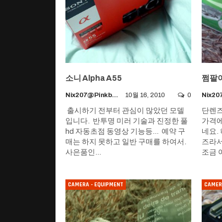
소니 Alpha A55
쩜팔이(
Nix207@pinkboy.org
10월 16, 2010
0
출시하기 전부터 관심이 많았던 모델
단렌즈
입니다. 반투명 미러 기술과 진정한 풀
가격에
hd 자동초점 동영상 기능등... 예약 구
네요.
매는 하지 못하고 일반 구매를 하여서.
즈라서
사은품인…
조금 
CAMERA - EQUIPMENT
CAMER