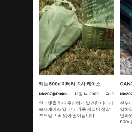
캐논 500d 이테리 속사 케이스
CANO
Nix207@pinkboy.org
12월 14, 2009
0
인터넷을 하다 우연하게 발견한 이테리
전부터
속사케이스 입니다. 가죽 제질이 정말
입하였
부드럽고 딱 맞아 떨어집니다
민하였
500