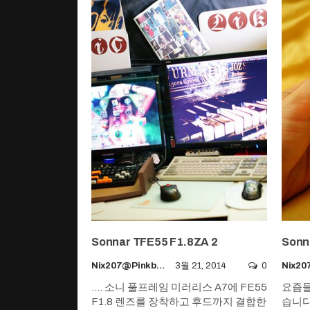
Sonnar TFE55 F1.8ZA 2
Sonn
Nix207@pinkboy.org
3월 21, 2014
0
.... 소니 풀프레임 미러리스 A7에 FE55
요즘들
F1.8 렌즈를 장착하고 후드까지 결합한
습니다