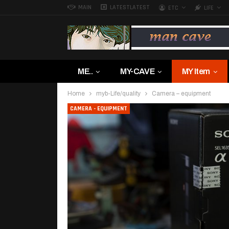
MAIN
LATEST
LATEST
ETC
LIFE
ME..
MY-CAVE
MY Item
Home
myb-Life/quality
Camera – equipment
CAMERA - EQUIPMENT