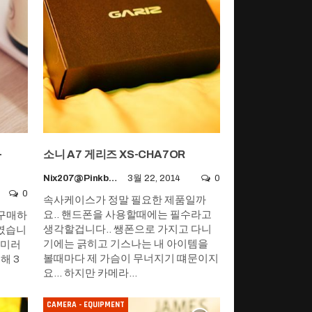
-
소니 A7 게리즈 XS-CHA7OR
Nix207@pinkboy.org
3월 22, 2014
0
0
속사케이스가 정말 필요한 제품일까
요.. 핸드폰을 사용할때에는 필수라고
 구매하
생각할겁니다.. 쌩폰으로 가지고 다니
하였습니
기에는 긁히고 기스나는 내 아이템을
 미러
볼때마다 제 가슴이 무너지기 떄문이지
해 3
요... 하지만 카메라…
CAMERA - EQUIPMENT