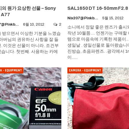
의 뭔가 요상한 선물 – Sony
SAL1650 DT 16-50mm F2.8
 A77
Nix207@pinkboy.org
5월 15, 2012
Nix207@pinkboy.org
6월 10, 2012
2
소니에서 정말 좋은 렌즈가 출
작년 10월쯤.... 언젠가는 구매할
 받으면서 이상한 기분을 느꼈습
템으로 마음속에 기록한 제품이..
 아버님의 권유하신 사항을 잘 들
생일날 . 생일선물로 돌아왔습니다
. 이것은 선물이 아니라. 조건부
진방습, 초음파렌즈. .광각에서 
습니다. 첫번째. 사용하는 카메
이..…
…
A - EQUIPMENT
CAMERA - EQUIPMENT