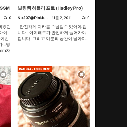
 SSM
빌링햄 하들리 프로 (Hadley Pro)
0
Nix207@pinkboy.org
11월 2, 2011
0
시되었던
. 안전하게 디카를 수납할수 있어야 합
 아이
니다.. 아이패드가 안전하게 들어가야
 이번
합니다. 그리고 여분의 공간이 남아야…
...방
1mm차
CAMERA - EQUIPMENT