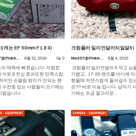
캐논 EF 50mm F1.8 II)
크럼플러 밀리언달러5(밀달5)
Nix207@pinkboy.org
6월 21, 2010
0
Nix207@pinkboy.org
6월 4, 2010
의 매력에 빠졌습니다. 저렴한
크럼플러 밀리언달러 5 작고 심
 아웃포컷싱 효과또한 만족스럽
가볍고.. 17-55 렌즈를 바디에 
 하지만 손떨림 방지가 안되는 렌
했을때 자연스럽게 들어갈수 있
 수전증 있는 사람들이 쓰기에는
은?? 바로 이놈 입니다. 남자가 
어렵습니다…
기에는 조금 껄끄러운…
A - EQUIPMENT
CAMERA - EQUIPMENT