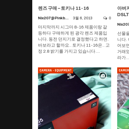
렌즈 구매 – 토키나 11-16
아버지
DSLT
Nix207@pinkboy.org
3월 6, 2013
0
마지막까지 시그마 8-16 제품이랑 갈
등하다 구매하게 된 광각 렌즈 제품입
선물을
니다. 동전 던지기로 결정했다고 하면.
니다.
바보라고 할까요.. 토키나 11-16은.. 고
어보면
정 2.8 밝기를 가지고 있습니다.…
거래였
라가
CAMERA - EQUIPMENT
CAMER