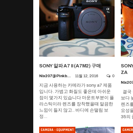
SONY 알파 A7 II (A7M2) 구매
SONY
ZA
Nix207@pinkboy.org
11월 12, 2016
0
지금 사용하는 카메라가 sony a7 제품
입니다. 가볍고 화질도 좋은데 아쉬운
결국 
점이 몇가지 있습니다 마운트부분이 플
보다 
라스틱이라 렌즈를 장착했을때 말끔한
렌즈를
느낌이 들지 않고.. 바디에 손떨림 보
요성을
정…
35의
CAMERA - EQUIPMENT
CAMER