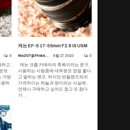
캐논 EF-S 17-55mm F2.8 IS USM
0
Nix207@pinkboy.org
5월 17, 2010
0
플하고
캐논 크롭 카메라의 축복이라는 문구.
마운트
사용하는 사람중에 대부분은 정말 좋다
는 가방
고 말하는 렌즈. 하지만 번들렌즈와의
사용하
가격차이는 하늘과 땅이라는 사실에..
언제나 구매하고 싶어도 참고 또 참다
가…