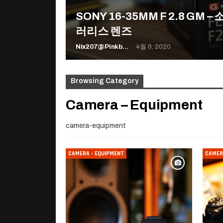
SONY 16-35MM F 2.8 GM 
러리스 렌즈
Nix207@pinkboy.org
4월 6, 2020
Browsing Category
Camera – Equipment
camera-equipment
CAMERA - EQUIPMENT
CAMER