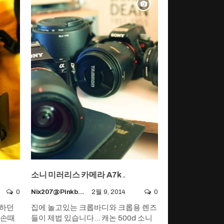
소니 미러리스 카메라 A7k .
0
Nix207@pinkboy.org
2월 9, 2014
0
용하던
집에 놀고있는 크롭바디와 크롭용 렌즈
 손때
들이 제법 있습니다... 캐논 500d 소니