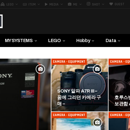
GUEST
LEGO
ITEM
MEDIA
ME
SHOT
MY SYSTEMS
LEGO
Hobby
Data
CAMERA - EQUIPMENT
CAMERA - EQ
SONY 알파 A7R III –
꿈에 그리던 카메라 구
호루스
매 –
보관함 
CAMERA - EQUIPMENT
CAMERA - EQ