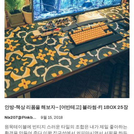
안방-책상 리폼을 해보자 – [어반테고] 블라썸-F| 1BOX 25장
Nix207@pinkboy.org
9월 15, 2018
원목테이블에 빈티지 스러운 타일의 조합은 내가 제일 좋아하는
환경을 만들어 준다 이왕 집구석에서 커피마시면서 서핑을 하든