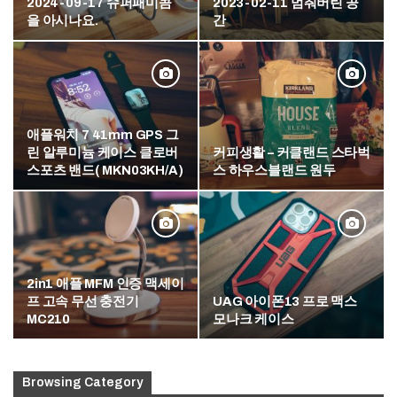
2024-09-17 슈퍼패미콤
2023-02-11 멈춰버린 공
을 아시나요.
간
애플워치 7 41mm GPS 그
린 알루미늄 케이스 클로버
커피생활 – 커클랜드 스타벅
스포츠 밴드( MKN03KH/A)
스 하우스블랜드 원두
2in1 애플 MFM 인증 맥세이
프 고속 무선 충전기
UAG 아이폰13 프로 맥스
MC210
모나크 케이스
Browsing Category