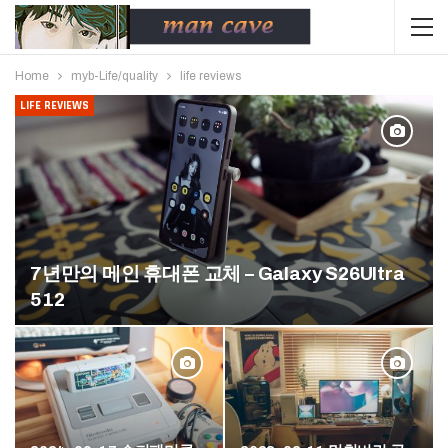
Home
myb-Life/quality
life reviews
LIFE REVIEWS
7년만의 메인 휴대폰 교체 – Galaxy S26Ultra
512