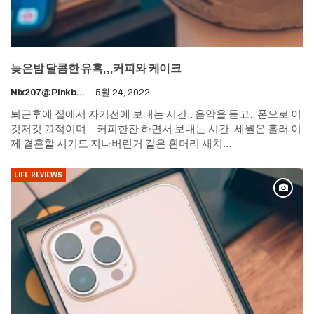
늦은밤 달콤한 유혹,,,커피와 케이크
Nix207@pinkboy.org
5월 24, 2022
퇴근후에 집에서 자기전에 보내는 시간..
음악을 듣고.. 폰으로 이
것저것 끄적이며... 커피한잔 하면서 보내는 시간.
세월은 흘러 이
제 결혼할 시기도 지나버린거 같은 흰머리 새치
…
LIFE REVIEWS