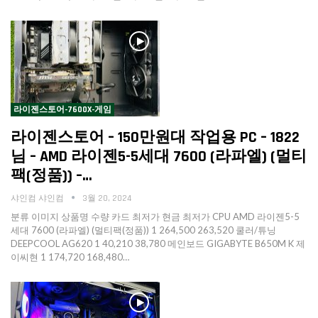
라이젠스토어-7600X-게임
라이젠스토어 – 150만원대 작업용 PC – 1822
님 – AMD 라이젠5-5세대 7600 (라파엘) (멀티
팩(정품)) –…
샤인컴 샤인컴
3월 20, 2024
분류 이미지 상품명 수량 카드 최저가 현금 최저가 CPU AMD 라이젠5-5
세대 7600 (라파엘) (멀티팩(정품)) 1 264,500 263,520 쿨러/튜닝
DEEPCOOL AG620 1 40,210 38,780 메인보드 GIGABYTE B650M K 제
이씨현 1 174,720 168,480…