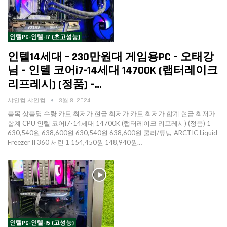
인텔PC-인텔-I7 (초고성능)
인텔14세대 – 230만원대 게임용PC – 오태강
님 – 인텔 코어i7-14세대 14700K (랩터레이크
리프레시) (정품) –…
샤인컴 샤인컴
3월 8, 2024
품목 상품명 수량 카드 최저가 현금 최저가 카드 최저가 합계 현금 최저가
합계 CPU 인텔 코어i7-14세대 14700K (랩터레이크 리프레시) (정품) 1
630,540원 638,600원 630,540원 638,600원 쿨러/튜닝 ARCTIC Liquid
Freezer II 360 서린 1 154,450원 148,940원…
인텔PC-인텔-I5 (고성능)