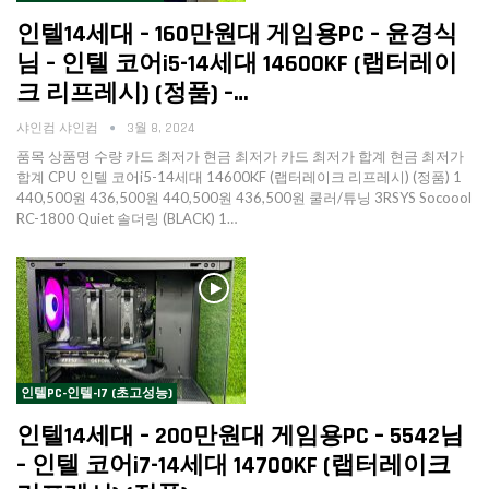
인텔14세대 – 160만원대 게임용PC – 윤경식
님 – 인텔 코어i5-14세대 14600KF (랩터레이
크 리프레시) (정품) –…
샤인컴 샤인컴
3월 8, 2024
품목 상품명 수량 카드 최저가 현금 최저가 카드 최저가 합계 현금 최저가
합계 CPU 인텔 코어i5-14세대 14600KF (랩터레이크 리프레시) (정품) 1
440,500원 436,500원 440,500원 436,500원 쿨러/튜닝 3RSYS Socoool
RC-1800 Quiet 솔더링 (BLACK) 1…
인텔PC-인텔-I7 (초고성능)
인텔14세대 – 200만원대 게임용PC – 5542님
– 인텔 코어i7-14세대 14700KF (랩터레이크