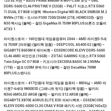
120 SE 서린 – ASUS PRIME B860M-A WIFI-CSM 코잇 – GeIL
DDR5-5600 CL46 PRISTINE V (32GB) – PALIT 지포스 RTX 5060
Ti DUAL D7 8GB 이엠텍 -Western Digital WD BLACK SN850X M.2
NVMe (1TB) – 도시바 P300 7200/256M (2TB, HDWD320) -잘만
N30 백사십 (블랙) – 잘만 GigaMax III 750W 80PLUS브론즈 모듈러
ATX3.1
라이젠스토어 – 165만원대 게임용컴퓨터 2044 – AMD 라이젠5-5세
대 7500F (라파엘) (멀티팩 정품) – DEEPCOOL AG400 G2 (블랙) –
GIGABYTE B650M K 제이씨현 – ESSENCORE KLEVV DDR5-5600
CL46 AMD 파인인포 (16GB) – ZOTAC GAMING 지포스 RTX 5060
Twin Edge OC D7 8GB – 키오시아 EXCERIA BASIC M.2 NVMe
(1TB) – 앱코 U20M 큐빅 미니 (블랙) – 잘만 DecaMax 700W
80PLUS스탠다드
라이젠스토어 – 417만원대 작업/게임용 컴퓨터 – 8836님 – AMD 라
이젠7-6세대 9800X3D (그래니트 릿지) (멀티팩 정품) – 발키리
N360 AMOLED ARGB (블랙) – 발키리 S12 ARGB (블랙) –
GIGABYTE X870E AORUS ELITE X3D 피씨디렉트 – ESSENCORE
KLEVV DDR5-6000 CL30 CRAS V RGB 패키지 서린 (32GB(16Gx2))