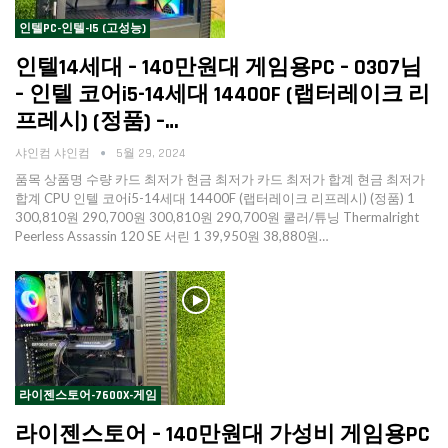
인텔PC-인텔-I5 (고성능)
인텔14세대 – 140만원대 게임용PC – 0307님
– 인텔 코어i5-14세대 14400F (랩터레이크 리
프레시) (정품) –…
샤인컴 샤인컴
5월 29, 2024
품목 상품명 수량 카드 최저가 현금 최저가 카드 최저가 합계 현금 최저가
합계 CPU 인텔 코어i5-14세대 14400F (랩터레이크 리프레시) (정품) 1
300,810원 290,700원 300,810원 290,700원 쿨러/튜닝 Thermalright
Peerless Assassin 120 SE 서린 1 39,950원 38,880원…
라이젠스토어-7600X-게임
라이젠스토어 – 140만원대 가성비 게임용PC