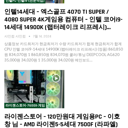
인텔PC-인텔I9-(전문작업)
인텔14세대 – 엑스골프 4070 TI SUPER /
4080 SUPER 4K게임용 컴퓨터 – 인텔 코어i9-
14세대 14900K (랩터레이크 리프레시)…
샤인컴 샤인컴
7월 14, 2024
상품정보 카드최저가 현금최저가 수량 카드최저가 합계 현금최저가 합계
CPU 인텔 코어i9-14세대 14900K (랩터레이크 리프레시) (정품) 860,850
원 834,070원 1 860,850원 834,070원 쿨러/튜닝 DEEPCOOL AG620
35,000원 34,020원 1 35,000원 34,020원 메인보드…
라이젠스토어-7600X-게임
라이젠스토어 – 120만원대 게임용PC – 이호
창 님 – AMD 라이젠5-5세대 7500F (라파엘)