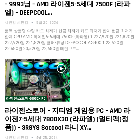
– 9993님 – AMD 라이젠5-5세대 7500F (라파
엘) – DEEPCOOL…
샤인컴 샤인컴
5월 20, 2024
품목 상품명 수량 카드 최저가 현금 최저가 카드 최저가 합계 현금 최저가
합계 CPU AMD 라이젠5-5세대 7500F (라파엘) 1 227,920원 221,820원
227,920원 221,820원 쿨러/튜닝 DEEPCOOL AG400 1 23,520원
22,680원 23,520원 22,680원 메인보드…
라이젠스토어-5800X,PC
라이젠스토어 – 지티엠 게임용 PC – AMD 라
이젠7-5세대 7800X3D (라파엘) (멀티팩(정
품)) – 3RSYS Socoool 라니 XY…
샤인컴 샤인컴
4월 25, 2024