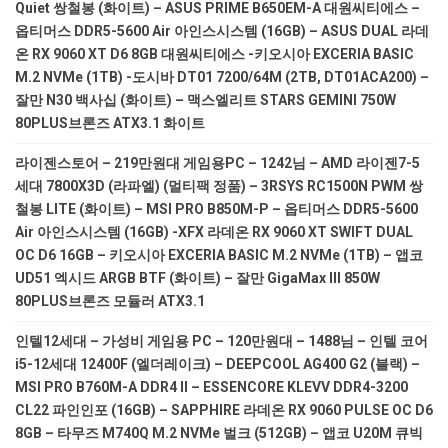
Quiet 쌍철봉 (화이트) – ASUS PRIME B650EM-A 대원씨티에스 –
옵티머스 DDR5-5600 Air 아인스시스템 (16GB) – ASUS DUAL 라데
온 RX 9060 XT D6 8GB 대원씨티에스 -키오시아 EXCERIA BASIC
M.2 NVMe (1TB) -도시바 DT01 7200/64M (2TB, DT01ACA200) –
잘만 N30 백사십 (화이트) – 맥스엘리트 STARS GEMINI 750W
80PLUS브론즈 ATX3.1 화이트
라이젠스토어 – 219만원대 게임용PC – 1242님 – AMD 라이젠7-5
세대 7800X3D (라파엘) (멀티팩 정품) – 3RSYS RC1500N PWM 쌍
철봉 LITE (화이트) – MSI PRO B850M-P – 옵티머스 DDR5-5600
Air 아인스시스템 (16GB) -XFX 라데온 RX 9060 XT SWIFT DUAL
OC D6 16GB – 키오시아 EXCERIA BASIC M.2 NVMe (1TB) – 앱코
UD51 엑시드 ARGB BTF (화이트) – 잘만 GigaMax III 850W
80PLUS브론즈 모듈러 ATX3.1
인텔12세대 – 가성비 게임용 PC – 120만원대 – 1488님 – 인텔 코어
i5-12세대 12400F (엘더레이크) – DEEPCOOL AG400 G2 (블랙) –
MSI PRO B760M-A DDR4 II – ESSENCORE KLEVV DDR4-3200
CL22 파인인포 (16GB) – SAPPHIRE 라데온 RX 9060 PULSE OC D6
8GB – 타무즈 M740Q M.2 NVMe 벌크 (512GB) – 앱코 U20M 큐빅