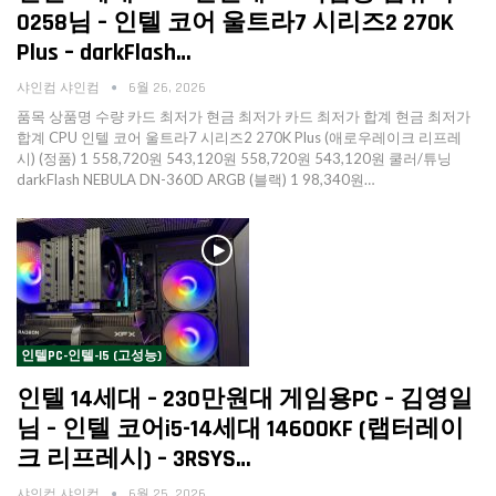
0258님 – 인텔 코어 울트라7 시리즈2 270K
Plus – darkFlash…
샤인컴 샤인컴
6월 26, 2026
품목 상품명 수량 카드 최저가 현금 최저가 카드 최저가 합계 현금 최저가
합계 CPU 인텔 코어 울트라7 시리즈2 270K Plus (애로우레이크 리프레
시) (정품) 1 558,720원 543,120원 558,720원 543,120원 쿨러/튜닝
darkFlash NEBULA DN-360D ARGB (블랙) 1 98,340원…
인텔PC-인텔-I5 (고성능)
인텔 14세대 – 230만원대 게임용PC – 김영일
님 – 인텔 코어i5-14세대 14600KF (랩터레이
크 리프레시) – 3RSYS…
샤인컴 샤인컴
6월 25, 2026