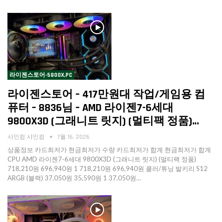
라이젠스토어-5800X,PC
라이젠스토어 – 417만원대 작업/게임용 컴
퓨터 – 8836님 – AMD 라이젠7-6세대
9800X3D (그래니트 릿지) (멀티팩 정품)…
샤인컴 샤인컴
7월 16, 2026
상품정보 카드최저가 현금최저가 수량 카드최저가 합계 현금최저가 합계
CPU AMD 라이젠7-6세대 9800X3D (그래니트 릿지) (멀티팩 정품)
718,210원 696,940원 1 718,210원 696,940원 쿨러/튜닝 발키리 S12
ARGB (블랙) 37,050원 35,590원 1 37,050원…