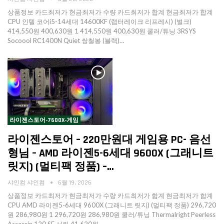
상품정보 카드최저가 현금최저가 수량 카드최저가 합계 현금최저가 합계
CPU 인텔 코어i5-14세대 14600KF (랩터레이크 리프레시) (벌크)
414,550원 400,630원 1 414,550원 400,630원 쿨러/튜닝 3RSYS
Socoool RC1400N Quiet 쌍철봉 (블랙)…
라이젠스토어-7600X-게임
라이젠스토어 – 220만원대 게임용 PC- 음선
형님 – AMD 라이젠5-6세대 9600X (그래니트
릿지) (멀티팩 정품) –…
샤인컴 샤인컴
6월 19, 2026
상품정보 카드최저가 현금최저가 수량 카드최저가 합계 현금최저가 합계
CPU AMD 라이젠5-6세대 9600X (그래니트 릿지) (멀티팩 정품) 296,720
원 286,980원 1 296,720원 286,980원 쿨러/튜닝 Thermalright Peerless