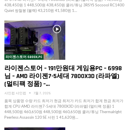
438,450원 1 448,500원 438,450원 쿨러/튜닝 3RSYS Socoool RC1400
Quiet 쌍철봉 (블랙) 43,210원 41,580원 1…
라이젠스토어-5800X,PC
라이젠스토어 – 191만원대 게임용PC – 6998
님 – AMD 라이젠7-5세대 7800X3D (라파엘)
(멀티팩 정품) –…
샤인컴 샤인컴
7월 7, 2026
품목 상품명 수량 카드 최저가 현금 최저가 카드 최저가 합계 현금 최저가
합계 CPU AMD 라이젠7-5세대 7800X3D (라파엘) (멀티팩 정품) 1
448,500원 460,650원 448,500원 460,650원 쿨러/튜닝 Thermalright
Peerless Assassin 120 SE 서린 1 41,620원…