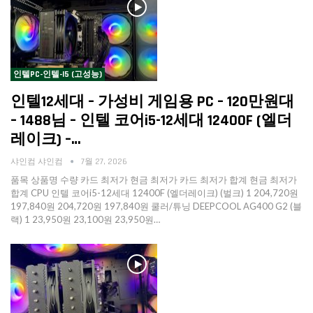
인텔PC-인텔-I5 (고성능)
인텔12세대 – 가성비 게임용 PC – 120만원대
– 1488님 – 인텔 코어i5-12세대 12400F (엘더
레이크) –…
샤인컴 샤인컴
7월 27, 2026
품목 상품명 수량 카드 최저가 현금 최저가 카드 최저가 합계 현금 최저가
합계 CPU 인텔 코어i5-12세대 12400F (엘더레이크) (벌크) 1 204,720원
197,840원 204,720원 197,840원 쿨러/튜닝 DEEPCOOL AG400 G2 (블
랙) 1 23,950원 23,100원 23,950원…