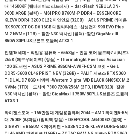
대 14600KF (랩터레이크 리프레시) – darkFlash NEBULA DN-
360D ARGB (블랙) – MSI PRO B760M-P DDR4 – ESSENCORE
KLEVV DDR4-3200 CL22 파인인포 (32GB) – ASUS PRIME 라데온
RX 9070 XT OC D6 16GB 대원씨티에스 -삼성전자 990 EVO Plus
M.2 NVMe (1TB) – 잘만 N30 백사십 (블랙) -잘만 GigaMax III
850W 80PLUS브론즈 모듈러 ATX3.1
인텔15세대 – 작업용 컴퓨터 – 6558님 – 인텔 코어 울트라7 시리즈2
265K (애로우레이크) (정품) – Thermalright Peerless Assassin
120 SE 서린 – ASUS PRIME B860M-A WIFI-CSM 코잇 – GeIL
DDR5-5600 CL46 PRISTINE V (32GB) – PALIT 지포스 RTX 5060
Ti DUAL D7 8GB 이엠텍 -Western Digital WD BLACK SN850X M.2
NVMe (1TB) – 도시바 P300 7200/256M (2TB, HDWD320) -잘만
N30 백사십 (블랙) – 잘만 GigaMax III 750W 80PLUS브론즈 모듈러
ATX3.1
라이젠스토어 – 165만원대 게임용컴퓨터 2044 – AMD 라이젠5-5세
대 7500F (라파엘) (멀티팩 정품) – DEEPCOOL AG400 G2 (블랙) –
GIGABYTE B650M K 제이씨현 – ESSENCORE KLEVV DDR5-5600
CL46 AMD 파인인포 (16GB) – ZOTAC GAMING 지포스 RTX 5060