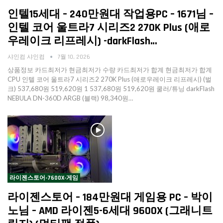
인텔15세대 – 240만원대 작업용PC – 1671님 –
인텔 코어 울트라7 시리즈2 270K Plus (애로
우레이크 리프레시) -darkFlash…
샤인컴 샤인컴
7월 10, 2026
상품정보 카드최저가 현금최저가 수량 카드최저가 합계 현금최저가 합계
CPU 인텔 코어 울트라7 시리즈2 270K Plus (애로우레이크 리프레시) (벌
크) 537,680원 519,620원 1 537,680원 519,620원 쿨러/튜닝 darkFlash
NEBULA DN-360D ARGB (블랙) 98,340원…
라이젠스토어-7600X-게임
라이젠스토어 – 184만원대 게임용 PC – 박이
노님 – AMD 라이젠5-6세대 9600X (그래니트