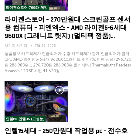
라이젠스토어-7600X-게임
라이젠스토어 – 270만원대 스크린골프 센서
용 컴퓨터 – 피엔엑스 – AMD 라이젠5-6세대
9600X (그래니트 릿지) (멀티팩 정품)…
샤인컴 샤인컴
7월 26, 2026
상품정보 카드최저가 현금최저가 수량 카드최저가 합계 현금최저가 합계
CPU AMD 라이젠5-6세대 9600X (그래니트 릿지) (멀티팩 정품) 296,720
원 286,980원 1 296,720원 286,980원 쿨러/튜닝 Thermalright Peerless
Assassin 120 SE 서린 41,620원…
인텔PC-인텔-I5 (고성능)
인텔15세대 – 250만원대 작업용 pc – 전수호