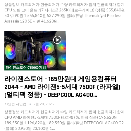
상품정보 카드최저가 현금최저가 수량 카드최저가 합계 현금최저가 합계
CPU 인텔 코어 울트라7 시리즈2 265K (애로우레이크) (정품) 555,840원
537,290원 1 555,840원 537,290원 쿨러/튜닝 Thermalright Peerless
Assassin 120 SE 서린 41,620원…
라이젠스토어-7600X-게임
라이젠스토어 – 165만원대 게임용컴퓨터
2044 – AMD 라이젠5-5세대 7500F (라파엘)
(멀티팩 정품) – DEEPCOOL AG400…
샤인컴 샤인컴
7월 20, 2026
상품정보 카드최저가 현금최저가 수량 카드최저가 합계 현금최저가 합계
CPU AMD 라이젠5-5세대 7500F (라파엘) (멀티팩 정품) 196,620원
189,550원 1 196,620원 189,550원 쿨러/튜닝 DEEPCOOL AG400 G2
(블랙) 23,950원 23,100원 1…