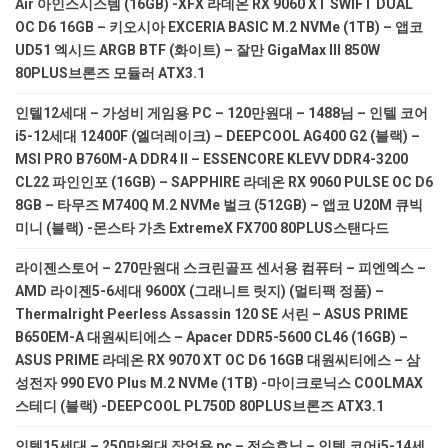
Air 아인스시스템 (16GB) -XFX 라데온 RX 9060 XT SWIFT DUAL
OC D6 16GB – 키오시아 EXCERIA BASIC M.2 NVMe (1TB) – 앱코
UD51 엑시드 ARGB BTF (화이트) – 잘만 GigaMax III 850W
80PLUS브론즈 모듈러 ATX3.1
인텔12세대 – 가성비 게임용 PC – 120만원대 – 1488님 – 인텔 코어
i5-12세대 12400F (엘더레이크) – DEEPCOOL AG400 G2 (블랙) –
MSI PRO B760M-A DDR4 II – ESSENCORE KLEVV DDR4-3200
CL22 파인인포 (16GB) – SAPPHIRE 라데온 RX 9060 PULSE OC D6
8GB – 타무즈 M740Q M.2 NVMe 벌크 (512GB) – 앱코 U20M 큐빅
미니 (블랙) -몬스타 가츠 ExtremeX FX700 80PLUS스탠다드
라이젠스토어 – 270만원대 스크린골프 센서용 컴퓨터 – 피엔엑스 –
AMD 라이젠5-6세대 9600X (그래니트 릿지) (멀티팩 정품) –
Thermalright Peerless Assassin 120 SE 서린 – ASUS PRIME
B650EM-A 대원씨티에스 – Apacer DDR5-5600 CL46 (16GB) –
ASUS PRIME 라데온 RX 9070 XT OC D6 16GB 대원씨티에스 – 삼
성전자 990 EVO Plus M.2 NVMe (1TB) -마이크로닉스 COOLMAX
스테디 (블랙) -DEEPCOOL PL750D 80PLUS브론즈 ATX3.1
인텔15세대 – 250만원대 작업용 pc – 전수호님 – 인텔 코어i5-14세