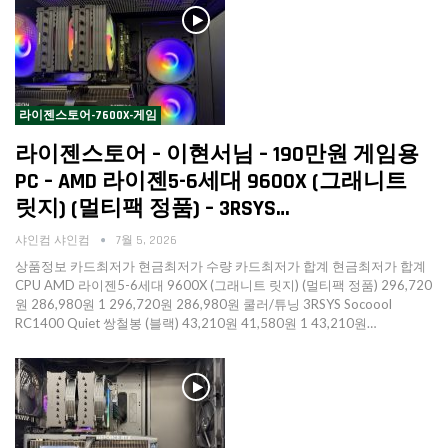
라이젠스토어-7600X-게임
라이젠스토어 – 이현서님 – 190만원 게임용
PC – AMD 라이젠5-6세대 9600X (그래니트
릿지) (멀티팩 정품) – 3RSYS…
샤인컴 샤인컴
7월 5, 2026
상품정보 카드최저가 현금최저가 수량 카드최저가 합계 현금최저가 합계
CPU AMD 라이젠5-6세대 9600X (그래니트 릿지) (멀티팩 정품) 296,720
원 286,980원 1 296,720원 286,980원 쿨러/튜닝 3RSYS Socoool
RC1400 Quiet 쌍철봉 (블랙) 43,210원 41,580원 1 43,210원…