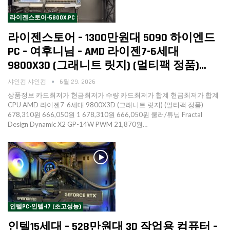
라이젠스토어-5800X,PC
라이젠스토어 – 1300만원대 5090 하이엔드
PC – 여후니님 – AMD 라이젠7-6세대
9800X3D (그래니트 릿지) (멀티팩 정품)…
샤인컴 샤인컴
6월 29, 2026
상품정보 카드최저가 현금최저가 수량 카드최저가 합계 현금최저가 합계
CPU AMD 라이젠7-6세대 9800X3D (그래니트 릿지) (멀티팩 정품)
678,310원 666,050원 1 678,310원 666,050원 쿨러/튜닝 Fractal
Design Dynamic X2 GP-14W PWM 21,870원…
인텔PC-인텔-I7 (초고성능)
인텔15세대 – 528만원대 3D 작업용 컴퓨터 –