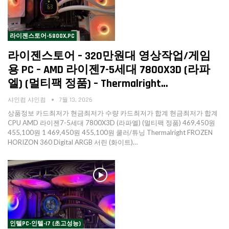
라이젠스토어-5800X,PC
라이젠스토어 – 320만원대 영상작업/게임
용 PC – AMD 라이젠7-5세대 7800X3D (라파
엘) (멀티팩 정품) – Thermalright…
샤인컴 샤인컴
7월 13, 2026
상품정보 카드최저가 현금최저가 수량 카드최저가 합계 현금최저가 합계
CPU AMD 라이젠7-5세대 7800X3D (라파엘) (멀티팩 정품) 469,450원
455,100원 1 469,450원 455,100원 쿨러/튜닝 Thermalright FROZEN
HORIZON 360 Digital ARGB 서린 (화이트)…
인텔PC-인텔-I7 (초고성능)