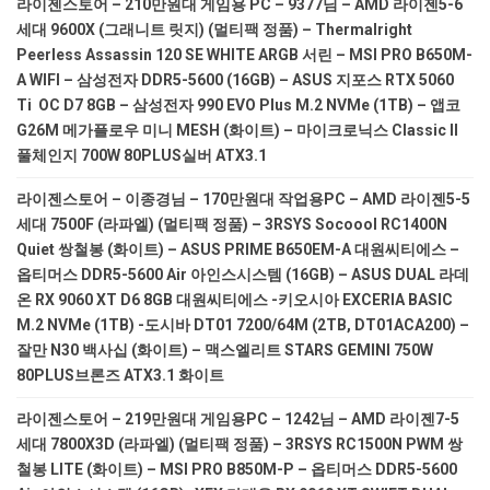
라이젠스토어 – 210만원대 게임용 PC – 9377님 – AMD 라이젠5-6
세대 9600X (그래니트 릿지) (멀티팩 정품) – Thermalright
Peerless Assassin 120 SE WHITE ARGB 서린 – MSI PRO B650M-
A WIFI – 삼성전자 DDR5-5600 (16GB) – ASUS 지포스 RTX 5060
Ti OC D7 8GB – 삼성전자 990 EVO Plus M.2 NVMe (1TB) – 앱코
G26M 메가플로우 미니 MESH (화이트) – 마이크로닉스 Classic II
풀체인지 700W 80PLUS실버 ATX3.1
라이젠스토어 – 이종경님 – 170만원대 작업용PC – AMD 라이젠5-5
세대 7500F (라파엘) (멀티팩 정품) – 3RSYS Socoool RC1400N
Quiet 쌍철봉 (화이트) – ASUS PRIME B650EM-A 대원씨티에스 –
옵티머스 DDR5-5600 Air 아인스시스템 (16GB) – ASUS DUAL 라데
온 RX 9060 XT D6 8GB 대원씨티에스 -키오시아 EXCERIA BASIC
M.2 NVMe (1TB) -도시바 DT01 7200/64M (2TB, DT01ACA200) –
잘만 N30 백사십 (화이트) – 맥스엘리트 STARS GEMINI 750W
80PLUS브론즈 ATX3.1 화이트
라이젠스토어 – 219만원대 게임용PC – 1242님 – AMD 라이젠7-5
세대 7800X3D (라파엘) (멀티팩 정품) – 3RSYS RC1500N PWM 쌍
철봉 LITE (화이트) – MSI PRO B850M-P – 옵티머스 DDR5-5600