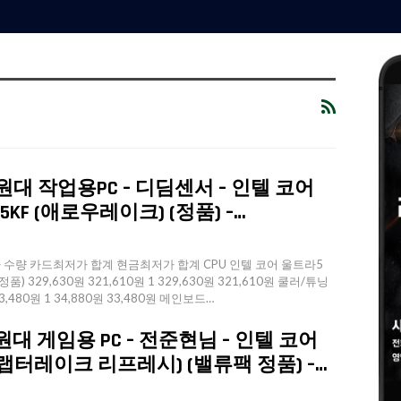
만원대 작업용PC – 디딤센서 – 인텔 코어
5KF (애로우레이크) (정품) –…
수량 카드최저가 합계 현금최저가 합계 CPU 인텔 코어 울트라5
품) 329,630원 321,610원 1 329,630원 321,610원 쿨러/튜닝
33,480원 1 34,880원 33,480원 메인보드…
만원대 게임용 PC – 전준현님 – 인텔 코어
KF (랩터레이크 리프레시) (밸류팩 정품) –…