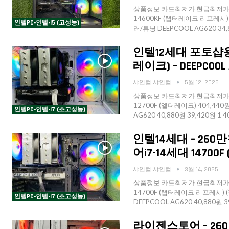
상품정보 카드최저가 현금최저가 수
14600KF (랩터레이크 리프레시) (밸
인텔PC-인텔-I5 (고성능)
러/튜닝 DEEPCOOL AG620 34,
인텔12세대 포토샵용 P
레이크) – DEEPCOOL A
샤인컴 샤인컴
5월 12, 2025
상품정보 카드최저가 현금최저가 수
12700F (엘더레이크) 404,440원
인텔PC-인텔-I7 (초고성능)
AG620 40,880원 39,420원 1 
인텔14세대 – 260만
어i7-14세대 1470
샤인컴 샤인컴
3월 14, 2025
상품정보 카드최저가 현금최저가 수
14700F (랩터레이크 리프레시) (정
인텔PC-인텔-I7 (초고성능)
DEEPCOOL AG620 40,880원 
라이젠스토어 – 260