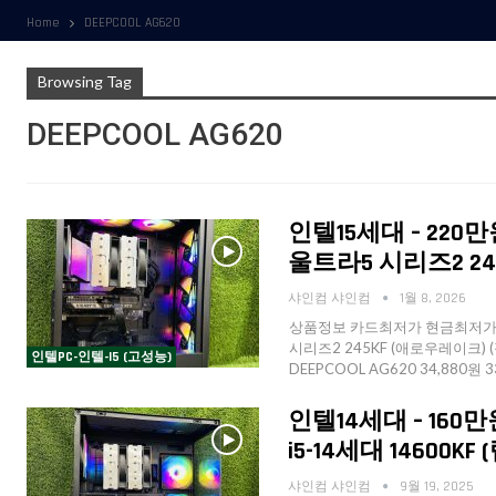
Home
DEEPCOOL AG620
Browsing Tag
DEEPCOOL AG620
인텔15세대 – 220
울트라5 시리즈2 24
샤인컴 샤인컴
1월 8, 2026
상품정보 카드최저가 현금최저가 
시리즈2 245KF (애로우레이크) (정
인텔PC-인텔-I5 (고성능)
DEEPCOOL AG620 34,880원 
인텔14세대 – 160
i5-14세대 14600
샤인컴 샤인컴
9월 19, 2025