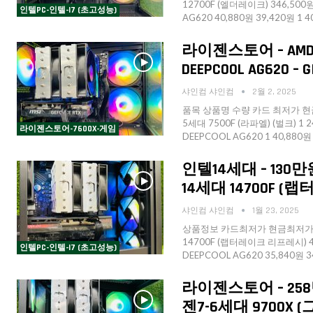
12700F (엘더레이크) 346,500원
인텔PC-인텔-I7 (초고성능)
AG620 40,880원 39,420원 1 
라이젠스토어 – AMD 
DEEPCOOL AG620 –
샤인컴 샤인컴
2월 2, 2025
품목 상품명 수량 카드 최저가 현금
5세대 7500F (라파엘) (벌크) 1 
라이젠스토어-7600X-게임
DEEPCOOL AG620 1 40,880
인텔14세대 – 130
14세대 14700F (랩
샤인컴 샤인컴
1월 23, 2025
상품정보 카드최저가 현금최저가 수
14700F (랩터레이크 리프레시) 48
인텔PC-인텔-I7 (초고성능)
DEEPCOOL AG620 35,840원 
라이젠스토어 – 258만
젠7-6세대 9700X 