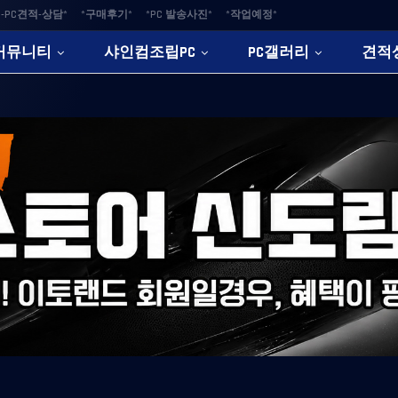
-PC견적-상담*
*구매후기*
*PC 발송사진*
*작업예정*
커뮤니티
샤인컴조립PC
PC갤러리
견적