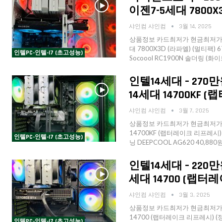
이젠7-5세대 7800X3D 
샤인컴 샤인컴
3월 14, 2025
상품정보 카드최저가 현금최저가 수
대 7800X3D (라파엘) (멀티팩) 6
인텔PC-인텔-I7 (초고성능)
Socoool RC1900N 솔더링 (화이트
인텔14세대 – 270만원
14세대 14700KF 
샤인컴 샤인컴
3월 7, 2025
상품정보 카드최저가 현금최저가 수
14700KF (랩터레이크 리프레시) (정
인텔PC-인텔-I7 (초고성능)
닝 DEEPCOOL AG620 40,880
인텔14세대 – 220만
세대 14700 (랩터레
샤인컴 샤인컴
3월 3, 2025
상품정보 카드최저가 현금최저가 수
14700 (랩터레이크 리프레시) (정품
인텔PC-인텔-I7 (초고성능)