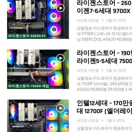
라이젠스토어 – 260
이젠7-6세대 9700X 
샤인컴 샤인컴
2월 12, 2025
상품정보 카드최저가 현금최저가 수
대 9700X (그래니트 릿지) (멀티팩(
라이젠스토어-5800X,PC
닝 DEEPCOOL AG620 40,880원
라이젠스토어 – 190
라이젠5-5세대 7500F 
샤인컴 샤인컴
2월 10, 2025
상품정보 카드최저가 현금최저가 수
대 7500F (라파엘) 240,690원 
라이젠스토어-7600X-게임
AG620 40,880원 39,420원 1
인텔12세대 – 170만
대 12700F (엘더레이크
샤인컴 샤인컴
2월 8, 2025
상품정보 카드최저가 현금최저가 수