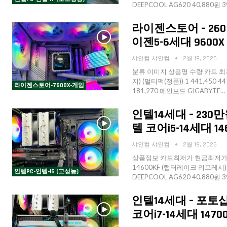
DEEPCOOL AG620 40,880원 
라이젠스토어 – 260만
이젠5-6세대 9600X 
샤인컴 샤인컴
2월 19, 2025
분류 이미지 상품명 수량 카드 최저
지) (멀티팩(정품)) 1 441,450 44
라이젠스토어-7600X-게임
181,270 메인보드 GIGABYTE…
인텔14세대 – 230만
텔 코어i5-14세대 1460
샤인컴 샤인컴
2월 19, 2025
상품정보 카드최저가 현금최저가 수
14600KF (랩터레이크 리프레시) 2
인텔PC-인텔-I5 (고성능)
DEEPCOOL AG620 40,880원 
인텔14세대 – 포토샵
코어i7-14세대 147