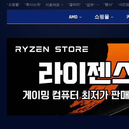
*쇼핑몰*
*회사소개*
*갤러리*
*행사*
*샤인컴
이용약관
*업무*
AMD
쇼핑몰