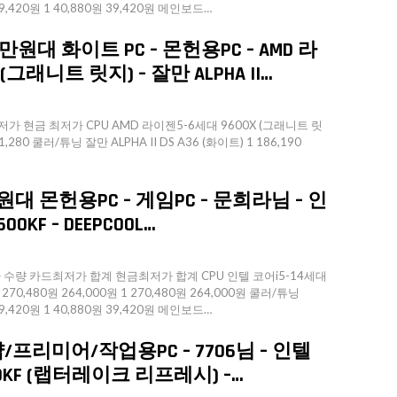
39,420원 1 40,880원 39,420원 메인보드…
원대 화이트 PC – 몬헌용PC – AMD 라
(그래니트 릿지) – 잘만 ALPHA II…
가 현금 최저가 CPU AMD 라이젠5-6세대 9600X (그래니트 릿
1,280 쿨러/튜닝 잘만 ALPHA II DS A36 (화이트) 1 186,190
원대 몬헌용PC – 게임PC – 문희라님 – 인
0KF – DEEPCOOL…
량 카드최저가 합계 현금최저가 합계 CPU 인텔 코어i5-14세대
70,480원 264,000원 1 270,480원 264,000원 쿨러/튜닝
39,420원 1 40,880원 39,420원 메인보드…
/프리미어/작업용PC – 7706님 – 인텔
00KF (랩터레이크 리프레시) –…