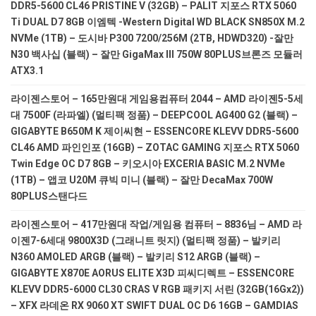
DDR5-5600 CL46 PRISTINE V (32GB) – PALIT 지포스 RTX 5060
Ti DUAL D7 8GB 이엠텍 -Western Digital WD BLACK SN850X M.2
NVMe (1TB) – 도시바 P300 7200/256M (2TB, HDWD320) -잘만
N30 백사십 (블랙) – 잘만 GigaMax III 750W 80PLUS브론즈 모듈러
ATX3.1
라이젠스토어 – 165만원대 게임용컴퓨터 2044 – AMD 라이젠5-5세
대 7500F (라파엘) (멀티팩 정품) – DEEPCOOL AG400 G2 (블랙) –
GIGABYTE B650M K 제이씨현 – ESSENCORE KLEVV DDR5-5600
CL46 AMD 파인인포 (16GB) – ZOTAC GAMING 지포스 RTX 5060
Twin Edge OC D7 8GB – 키오시아 EXCERIA BASIC M.2 NVMe
(1TB) – 앱코 U20M 큐빅 미니 (블랙) – 잘만 DecaMax 700W
80PLUS스탠다드
라이젠스토어 – 417만원대 작업/게임용 컴퓨터 – 8836님 – AMD 라
이젠7-6세대 9800X3D (그래니트 릿지) (멀티팩 정품) – 발키리
N360 AMOLED ARGB (블랙) – 발키리 S12 ARGB (블랙) –
GIGABYTE X870E AORUS ELITE X3D 피씨디렉트 – ESSENCORE
KLEVV DDR5-6000 CL30 CRAS V RGB 패키지 서린 (32GB(16Gx2))
– XFX 라데온 RX 9060 XT SWIFT DUAL OC D6 16GB – GAMDIAS