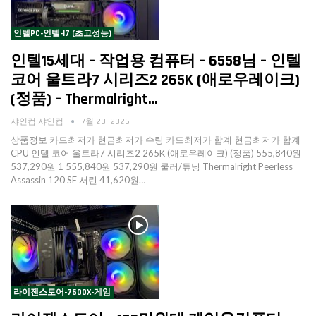
인텔PC-인텔-I7 (초고성능)
인텔15세대 – 작업용 컴퓨터 – 6558님 – 인텔
코어 울트라7 시리즈2 265K (애로우레이크)
(정품) – Thermalright…
샤인컴 샤인컴
7월 20, 2026
상품정보 카드최저가 현금최저가 수량 카드최저가 합계 현금최저가 합계
CPU 인텔 코어 울트라7 시리즈2 265K (애로우레이크) (정품) 555,840원
537,290원 1 555,840원 537,290원 쿨러/튜닝 Thermalright Peerless
Assassin 120 SE 서린 41,620원…
라이젠스토어-7600X-게임