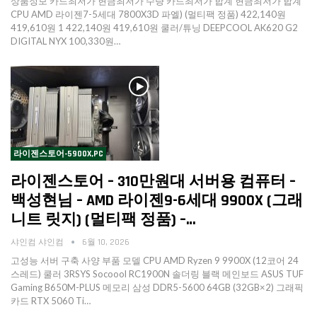
상품정보 카드최저가 현금최저가 수량 카드최저가 합계 현금최저가 합계
CPU AMD 라이젠7-5세대 7800X3D 파엘) (멀티팩 정품) 422,140원
419,610원 1 422,140원 419,610원 쿨러/튜닝 DEEPCOOL AK620 G2
DIGITAL NYX 100,330원…
라이젠스토어-5900X,PC
라이젠스토어 – 310만원대 서버용 컴퓨터 –
백성현님 – AMD 라이젠9-6세대 9900X (그래
니트 릿지) (멀티팩 정품) –…
샤인컴 샤인컴
6월 10, 2026
고성능 서버 구축 사양 부품 모델 CPU AMD Ryzen 9 9900X (12코어 24
스레드) 쿨러 3RSYS Socoool RC1900N 솔더링 블랙 메인보드 ASUS TUF
Gaming B650M-PLUS 메모리 삼성 DDR5-5600 64GB (32GB×2) 그래픽
카드 RTX 5060 Ti…