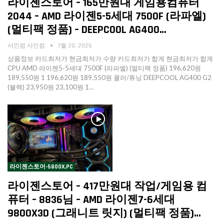
라이젠스토어 – 165만원대 게임용컴퓨터
2044 – AMD 라이젠5-5세대 7500F (라파엘)
(멀티팩 정품) – DEEPCOOL AG400…
샤인컴 샤인컴
7월 20, 2026
상품정보 카드최저가 현금최저가 수량 카드최저가 합계 현금최저가 합계
CPU AMD 라이젠5-5세대 7500F (라파엘) (멀티팩 정품) 196,620원
189,550원 1 196,620원 189,550원 쿨러/튜닝 DEEPCOOL AG400 G2
(블랙) 23,950원 23,100원 1…
라이젠스토어-5800X,PC
라이젠스토어 – 417만원대 작업/게임용 컴
퓨터 – 8836님 – AMD 라이젠7-6세대
9800X3D (그래니트 릿지) (멀티팩 정품)…