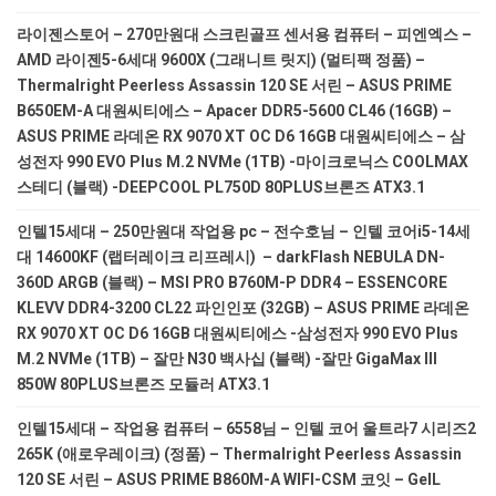
라이젠스토어 – 270만원대 스크린골프 센서용 컴퓨터 – 피엔엑스 –
AMD 라이젠5-6세대 9600X (그래니트 릿지) (멀티팩 정품) –
Thermalright Peerless Assassin 120 SE 서린 – ASUS PRIME
B650EM-A 대원씨티에스 – Apacer DDR5-5600 CL46 (16GB) –
ASUS PRIME 라데온 RX 9070 XT OC D6 16GB 대원씨티에스 – 삼
성전자 990 EVO Plus M.2 NVMe (1TB) -마이크로닉스 COOLMAX
스테디 (블랙) -DEEPCOOL PL750D 80PLUS브론즈 ATX3.1
인텔15세대 – 250만원대 작업용 pc – 전수호님 – 인텔 코어i5-14세
대 14600KF (랩터레이크 리프레시) – darkFlash NEBULA DN-
360D ARGB (블랙) – MSI PRO B760M-P DDR4 – ESSENCORE
KLEVV DDR4-3200 CL22 파인인포 (32GB) – ASUS PRIME 라데온
RX 9070 XT OC D6 16GB 대원씨티에스 -삼성전자 990 EVO Plus
M.2 NVMe (1TB) – 잘만 N30 백사십 (블랙) -잘만 GigaMax III
850W 80PLUS브론즈 모듈러 ATX3.1
인텔15세대 – 작업용 컴퓨터 – 6558님 – 인텔 코어 울트라7 시리즈2
265K (애로우레이크) (정품) – Thermalright Peerless Assassin
120 SE 서린 – ASUS PRIME B860M-A WIFI-CSM 코잇 – GeIL