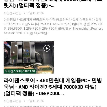
릿지) (멀티팩 정품) –…
샤인컴 샤인컴
6월 19, 2026
상품정보 카드최저가 현금최저가 수량 카드최저가 합계 현금최저가 합계
CPU AMD 라이젠5-6세대 9600X (그래니트 릿지) (멀티팩 정품) 296,720
원 286,980원 1 296,720원 286,980원 쿨러/튜닝 Thermalright Peerless
Assassin 120 SE 서린 41,620원…
라이젠스토어-5800X,PC
라이젠스토어 – 460만원대 게임용PC – 민병
욱님 – AMD 라이젠7-5세대 7800X3D 파엘)
(멀티팩 정품) – DEEPCOOL…
샤인컴 샤인컴
6월 10, 2026