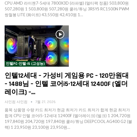
CPU AMD 라이젠7-5세대 7800X3D (라파엘) (멀티팩 정품) 503,800원
507,280원 1 503,800원 507,280원 쿨러/튜닝 3RSYS RC1500N PWM
쌍철봉 LITE (화이트) 43,550원 42,410원 1…
인텔PC-인텔-I5 (고성능)
인텔12세대 – 가성비 게임용 PC – 120만원대
– 1488님 – 인텔 코어i5-12세대 12400F (엘더
레이크) –…
샤인컴 샤인컴
7월 27, 2026
품목 상품명 수량 카드 최저가 현금 최저가 카드 최저가 합계 현금 최저가
합계 CPU 인텔 코어i5-12세대 12400F (엘더레이크) (벌크) 1 204,720원
197,840원 204,720원 197,840원 쿨러/튜닝 DEEPCOOL AG400 G2 (블
랙) 1 23,950원 23,100원 23,950원…