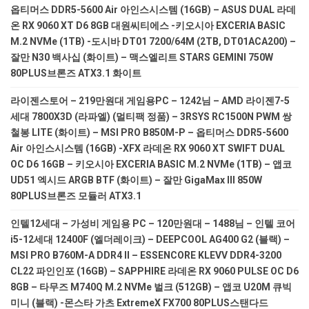
옵티머스 DDR5-5600 Air 아인스시스템 (16GB) – ASUS DUAL 라데
온 RX 9060 XT D6 8GB 대원씨티에스 -키오시아 EXCERIA BASIC
M.2 NVMe (1TB) -도시바 DT01 7200/64M (2TB, DT01ACA200) –
잘만 N30 백사십 (화이트) – 맥스엘리트 STARS GEMINI 750W
80PLUS브론즈 ATX3.1 화이트
라이젠스토어 – 219만원대 게임용PC – 1242님 – AMD 라이젠7-5
세대 7800X3D (라파엘) (멀티팩 정품) – 3RSYS RC1500N PWM 쌍
철봉 LITE (화이트) – MSI PRO B850M-P – 옵티머스 DDR5-5600
Air 아인스시스템 (16GB) -XFX 라데온 RX 9060 XT SWIFT DUAL
OC D6 16GB – 키오시아 EXCERIA BASIC M.2 NVMe (1TB) – 앱코
UD51 엑시드 ARGB BTF (화이트) – 잘만 GigaMax III 850W
80PLUS브론즈 모듈러 ATX3.1
인텔12세대 – 가성비 게임용 PC – 120만원대 – 1488님 – 인텔 코어
i5-12세대 12400F (엘더레이크) – DEEPCOOL AG400 G2 (블랙) –
MSI PRO B760M-A DDR4 II – ESSENCORE KLEVV DDR4-3200
CL22 파인인포 (16GB) – SAPPHIRE 라데온 RX 9060 PULSE OC D6
8GB – 타무즈 M740Q M.2 NVMe 벌크 (512GB) – 앱코 U20M 큐빅
미니 (블랙) -몬스타 가츠 ExtremeX FX700 80PLUS스탠다드