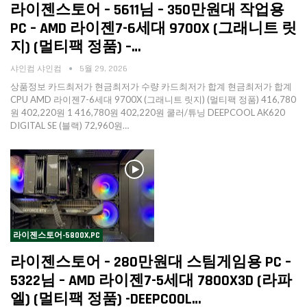
라이젠스토어 – 5611님 – 350만원대 작업용
PC – AMD 라이젠7-6세대 9700X (그래니트 릿
지) (멀티팩 정품) –…
샤인컴 샤인컴
5월 29, 2026
상품정보 카드최저가 현금최저가 수량 카드최저가 합계 현금최저가 합계
CPU AMD 라이젠7-6세대 9700X (그래니트 릿지) (멀티팩 정품) 416,780
원 402,220원 1 416,780원 402,220원 쿨러/튜닝 DEEPCOOL AK620
DIGITAL SE (블랙) 72,960원…
라이젠스토어-5800X,PC
라이젠스토어 – 280만원대 스팀게임용 PC –
5322님 – AMD 라이젠7-5세대 7800X3D (라파
엘) (멀티팩 정품) -DEEPCOOL…