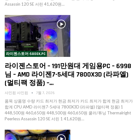
Assassin 120 SE 서린 41,620원…
라이젠스토어-5800X,PC
라이젠스토어 – 191만원대 게임용PC – 6998
님 – AMD 라이젠7-5세대 7800X3D (라파엘)
(멀티팩 정품) –…
샤인컴 샤인컴
7월 7, 2026
품목 상품명 수량 카드 최저가 현금 최저가 카드 최저가 합계 현금 최저가
합계 CPU AMD 라이젠7-5세대 7800X3D (라파엘) (멀티팩 정품) 1
448,500원 460,650원 448,500원 460,650원 쿨러/튜닝 Thermalright
Peerless Assassin 120 SE 서린 1 41,620원…