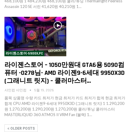
468,100원 1 484,230원 468,100원 쿨러/튜닝 Thermalright Peerless
Assassin 120 SE 서린 41,620원 40,210원 1…
라이젠스토어-5900X,PC
라이젠스토어 – 1050만원대 GTA6용 5090컴
퓨터 -0278님- AMD 라이젠9-6세대 9950X3D
(그래니트 릿지) – 쿨러마스터…
샤인컴 샤인컴
5월 19, 2026
품목 상품명 수량 카드 최저가 현금 최저가 카드 최저가 합계 현금 최저가
합계 CPU AMD 라이젠9-6세대 9950X3D (그래니트 릿지) 1 1.290,200
원 1.270,200원 1.290,200원 1.270,200원 쿨러/튜닝 쿨러마스터
MASTERLIQUID 360 ATMOS II VRM Fan (블랙) 1…
OLDER POSTS