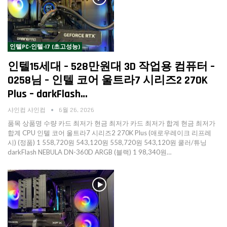
인텔PC-인텔-I7 (초고성능)
인텔15세대 – 528만원대 3D 작업용 컴퓨터 –
0258님 – 인텔 코어 울트라7 시리즈2 270K
Plus – darkFlash…
샤인컴 샤인컴
6월 26, 2026
품목 상품명 수량 카드 최저가 현금 최저가 카드 최저가 합계 현금 최저가
합계 CPU 인텔 코어 울트라7 시리즈2 270K Plus (애로우레이크 리프레
시) (정품) 1 558,720원 543,120원 558,720원 543,120원 쿨러/튜닝
darkFlash NEBULA DN-360D ARGB (블랙) 1 98,340원…