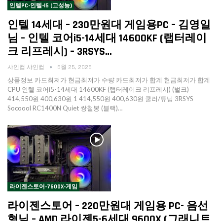
인텔PC-인텔-I5 (고성능)
인텔 14세대 – 230만원대 게임용PC – 김영일
님 – 인텔 코어i5-14세대 14600KF (랩터레이
크 리프레시) – 3RSYS…
샤인컴 샤인컴
6월 25, 2026
상품정보 카드최저가 현금최저가 수량 카드최저가 합계 현금최저가 합계
CPU 인텔 코어i5-14세대 14600KF (랩터레이크 리프레시) (벌크)
414,550원 400,630원 1 414,550원 400,630원 쿨러/튜닝 3RSYS
Socoool RC1400N Quiet 쌍철봉 (블랙)…
라이젠스토어-7600X-게임
라이젠스토어 – 220만원대 게임용 PC- 음선
형님 – AMD 라이젠5-6세대 9600X (그래니트