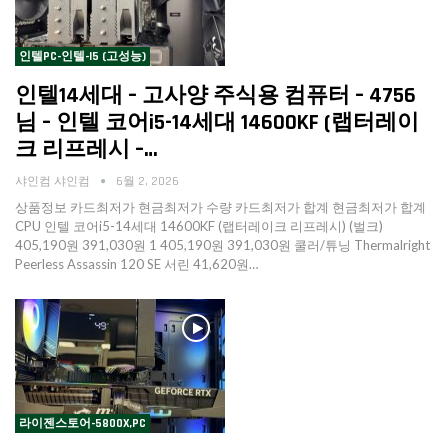
인텔PC-인텔-I5 (고성능)
인텔14세대 – 고사양 주식용 컴퓨터 – 4756
님 – 인텔 코어i5-14세대 14600KF (랩터레이
크 리프레시 –…
샤인컴 샤인컴
6월 2, 2026
상품정보 카드최저가 현금최저가 수량 카드최저가 합계 현금최저가 합계
CPU 인텔 코어i5-14세대 14600KF (랩터레이크 리프레시) (벌크)
405,190원 391,030원 1 405,190원 391,030원 쿨러/튜닝 Thermalright
Peerless Assassin 120 SE 서린 41,620원…
라이젠스토어-5800X,PC