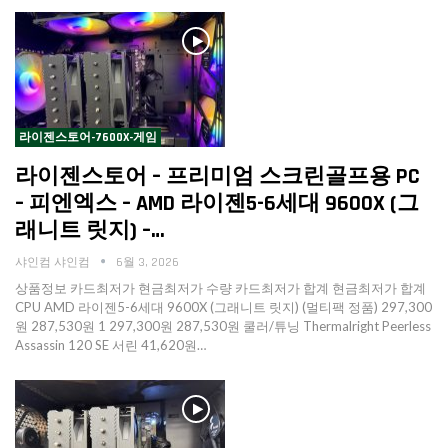
라이젠스토어-7600X-게임
라이젠스토어 – 프리미엄 스크린골프용 PC
– 피엔엑스 – AMD 라이젠5-6세대 9600X (그
래니트 릿지) –…
샤인컴 샤인컴
6월 3, 2026
상품정보 카드최저가 현금최저가 수량 카드최저가 합계 현금최저가 합계
CPU AMD 라이젠5-6세대 9600X (그래니트 릿지) (멀티팩 정품) 297,300
원 287,530원 1 297,300원 287,530원 쿨러/튜닝 Thermalright Peerless
Assassin 120 SE 서린 41,620원…