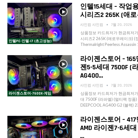
인텔15세대 – 작업용
시리즈2 265K (애로우
샤인컴 샤인컴
7월 20, 2026
상품정보 카드최저가 현금최저가 
시리즈2 265K (애로우레이크) (정품
인텔PC-인텔-I7 (초고성능)
Thermalright Peerless Assass
라이젠스토어 – 165
젠5-5세대 7500F (
AG400…
샤인컴 샤인컴
7월 20, 2026
상품정보 카드최저가 현금최저가 수
라이젠스토어-7600X-게임
대 7500F (라파엘) (멀티팩 정품) 
DEEPCOOL AG400 G2 (블랙) 2
라이젠스토어 – 417
AMD 라이젠7-6세대 
…