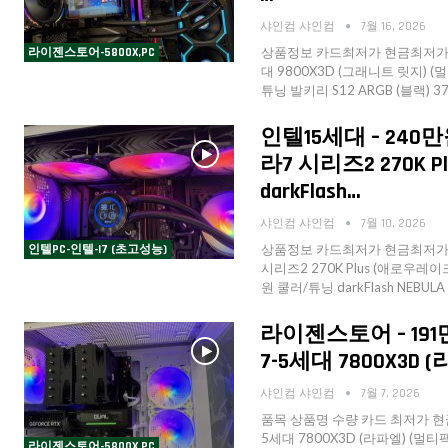
샤인컴 샤인컴
7월 16, 2026
상품정보 카드최저가 현금최저가 수
라이젠스토어-5800X,PC
대 9800X3D (그래니트 릿지) (멀티
튜닝 발키리 S12 ARGB (블랙) 37,
인텔15세대 – 240만
라7 시리즈2 270K 
darkFlash…
샤인컴 샤인컴
7월 10, 2026
상품정보 카드최저가 현금최저가 
인텔PC-인텔-I7 (초고성능)
시리즈2 270K Plus (애로우레이크 
원 쿨러/튜닝 darkFlash NEBULA
라이젠스토어 – 191만
7-5세대 7800X3D 
샤인컴 샤인컴
7월 7, 2026
품목 상품명 수량 카드 최저가 현금
5세대 7800X3D (라파엘) (멀티팩 
라이젠스토어-5800X,PC