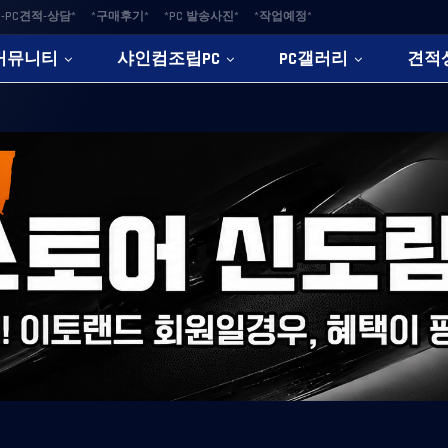
-PC견적-상담*
*구매후기*
*PC 발송사진*
*작업예정*
커뮤니티
샤인컴조립PC
PC갤러리
견적