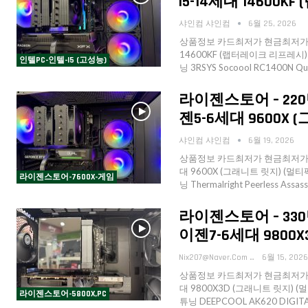
i5-14세대 14600K
샤인컴 샤인컴
6월 25, 2026
상품정보 카드최저가 현금최저가 수
14600KF (랩터레이크 리프레시) (벌
인텔PC-인텔-I5 (고성능)
닝 3RSYS Socoool RC1400N Q
라이젠스토어 – 220
젠5-6세대 9600X 
샤인컴 샤인컴
6월 19, 2026
상품정보 카드최저가 현금최저가 수
대 9600X (그래니트 릿지) (멀티팩 
라이젠스토어-7600X-게임
닝 Thermalright Peerless Assa
라이젠스토어 – 330만
이젠7-6세대 9800X3
Nix207@naver.com
6월 15, 2026
상품정보 카드최저가 현금최저가 수
대 9800X3D (그래니트 릿지) (멀티
라이젠스토어-5800X,PC
튜닝 DEEPCOOL AK620 DIGITAL