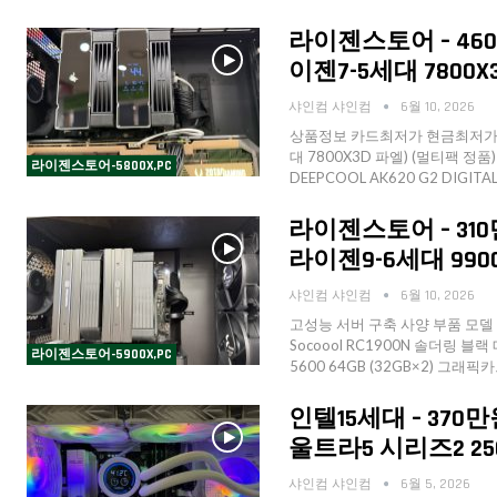
라이젠스토어 – 460
이젠7-5세대 7800X3
샤인컴 샤인컴
6월 10, 2026
상품정보 카드최저가 현금최저가 수
대 7800X3D 파엘) (멀티팩 정품) 
라이젠스토어-5800X,PC
DEEPCOOL AK620 G2 DIGITA
라이젠스토어 – 310
라이젠9-6세대 990
샤인컴 샤인컴
6월 10, 2026
고성능 서버 구축 사양 부품 모델 CPU
Socoool RC1900N 솔더링 블랙 
라이젠스토어-5900X,PC
5600 64GB (32GB×2) 그래픽카드
인텔15세대 – 370만
울트라5 시리즈2 250K 
샤인컴 샤인컴
6월 5, 2026