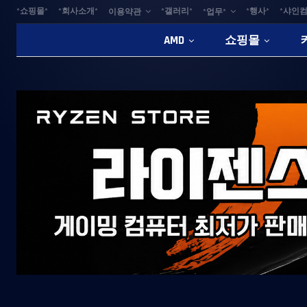
*쇼핑몰*
*회사소개*
*갤러리*
*행사*
*샤인컴
이용약관
*업무*
AMD
쇼핑몰