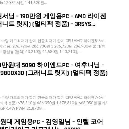
ssin 120 SE 서린 1 41,620원…
님 – 190만원 게임용PC – AMD 라이젠
래니트 릿지) (멀티팩 정품) – 3RSYS…
량 카드최저가 합계 현금최저가 합계 CPU AMD 라이젠5-6세
정품) 296,720원 286,980원 1 296,720원 286,980원 쿨러/튜
iet 쌍철봉 (블랙) 43,210원 41,580원 1 43,210원…
0만원대 5090 하이엔드PC – 여후니님 –
9800X3D (그래니트 릿지) (멀티팩 정품)
량 카드최저가 합계 현금최저가 합계 CPU AMD 라이젠7-6세
팩 정품) 678,310원 666,050원 1 678,310원 666,050원 쿨러/
X2 GP-14W PWM 21,870원…
0만원대 게임용PC – 김영일님 – 인텔 코어