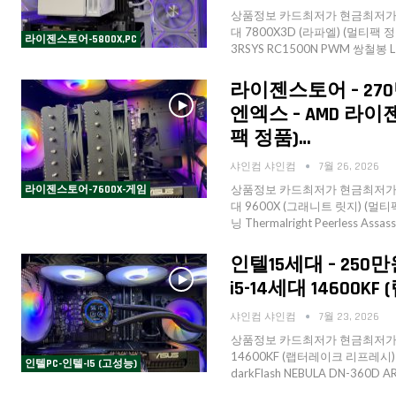
상품정보 카드최저가 현금최저가 수
대 7800X3D (라파엘) (멀티팩 정품
라이젠스토어-5800X,PC
3RSYS RC1500N PWM 쌍철봉 LI
라이젠스토어 – 27
엔엑스 – AMD 라이젠
팩 정품)…
샤인컴 샤인컴
7월 26, 2026
상품정보 카드최저가 현금최저가 수
라이젠스토어-7600X-게임
대 9600X (그래니트 릿지) (멀티팩 
닝 Thermalright Peerless Assa
인텔15세대 – 250
i5-14세대 14600
샤인컴 샤인컴
7월 23, 2026
상품정보 카드최저가 현금최저가 수
14600KF (랩터레이크 리프레시) 4
인텔PC-인텔-I5 (고성능)
darkFlash NEBULA DN-360D 