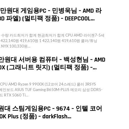
만원대 게임용PC – 민병욱님 – AMD 라
D 파엘) (멀티팩 정품) – DEEPCOOL…
량 카드최저가 합계 현금최저가 합계 CPU AMD 라이젠7-5세
422,140원 419,610원 1 422,140원 419,610원 쿨러/튜닝
L NYX 100,330원…
만원대 서버용 컴퓨터 – 백성현님 – AMD
0X (그래니트 릿지) (멀티팩 정품) –…
 AMD Ryzen 9 9900X (12코어 24스레드) 쿨러 3RSYS
메인보드 ASUS TUF Gaming B650M-PLUS 메모리 삼성 DDR5-
 RTX 5060 Ti…
원대 스팀게임용PC – 9674 – 인텔 코어
Plus (정품) – darkFlash…