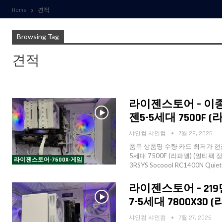
Home
견적
Browsing Tag
견적
라이젠스토어 – 이종경
젠5-5세대 7500F (
샤인컴 샤인컴
7월 29, 2026
품목 상품명 수량 카드 최저가 현금
5세대 7500F (라파엘) (멀티팩 정품
라이젠스토어-7600X-게임
3RSYS Socoool RC1400N Qui
라이젠스토어 – 219만
7-5세대 7800X3D 
샤인컴 샤인컴
7월 27, 2026