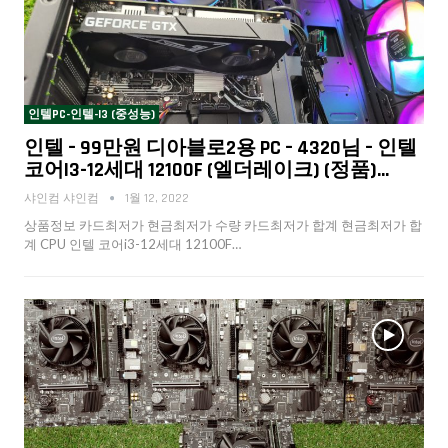
인텔PC-인텔-I3 (중성능)
인텔 – 99만원 디아블로2용 PC – 4320님 – 인텔
코어i3-12세대 12100F (엘더레이크) (정품)…
샤인컴 샤인컴
1월 12, 2022
상품정보 카드최저가 현금최저가 수량 카드최저가 합계 현금최저가 합
계 CPU 인텔 코어i3-12세대 12100F…