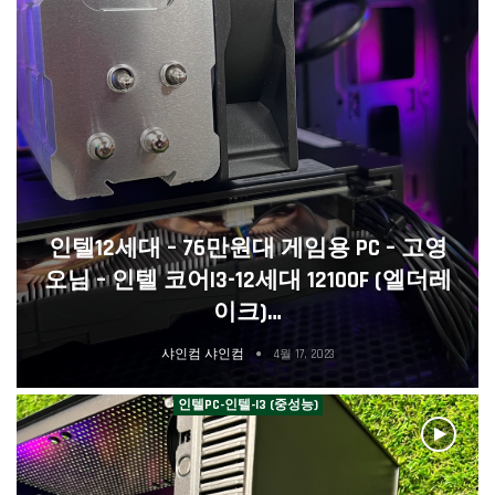
인텔12세대 – 76만원대 게임용 PC – 고영
오님 – 인텔 코어i3-12세대 12100F (엘더레
이크)…
샤인컴 샤인컴
4월 17, 2023
인텔PC-인텔-I3 (중성능)