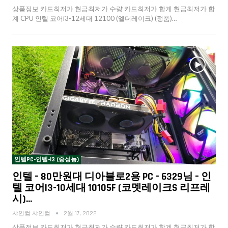
상품정보 카드최저가 현금최저가 수량 카드최저가 합계 현금최저가 합
계 CPU 인텔 코어i3-12세대 12100 (엘더레이크) (정품)…
인텔PC-인텔-I3 (중성능)
인텔 – 80만원대 디아블로2용 PC – 6329님 – 인
텔 코어i3-10세대 10105F (코멧레이크S 리프레
시)…
샤인컴 샤인컴
2월 17, 2022
상품정보 카드최저가 현금최저가 수량 카드최저가 합계 현금최저가 합