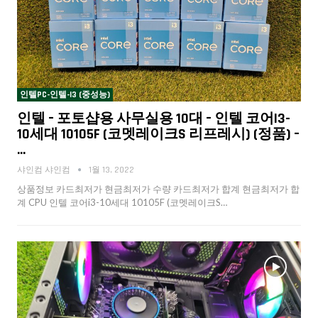
인텔PC-인텔-I3 (중성능)
인텔 – 포토샵용 사무실용 10대 – 인텔 코어i3-
10세대 10105F (코멧레이크S 리프레시) (정품) –
…
샤인컴 샤인컴
1월 13, 2022
상품정보 카드최저가 현금최저가 수량 카드최저가 합계 현금최저가 합
계 CPU 인텔 코어i3-10세대 10105F (코멧레이크S…