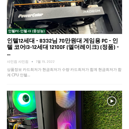
인텔PC-인텔-I3 (중성능)
인텔12세대 – 8332님 70만원대 게임용 PC – 인
텔 코어i3-12세대 12100F (엘더레이크) (정품) –
…
샤인컴 샤인컴
7월 19, 2022
상품정보 카드최저가 현금최저가 수량 카드최저가 합계 현금최저가 합
계 CPU 인텔…