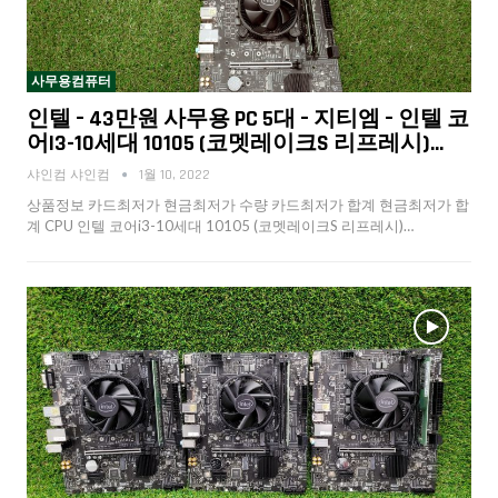
사무용컴퓨터
인텔 – 43만원 사무용 PC 5대 – 지티엠 – 인텔 코
어i3-10세대 10105 (코멧레이크S 리프레시)…
샤인컴 샤인컴
1월 10, 2022
상품정보 카드최저가 현금최저가 수량 카드최저가 합계 현금최저가 합
계 CPU 인텔 코어i3-10세대 10105 (코멧레이크S 리프레시)…