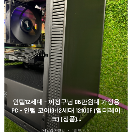
인텔12세대 – 이정구님 86만원대 가정용
PC – 인텔 코어i3-12세대 12100F (엘더레이
크) (정품)…
샤인컴 샤인컴
1월 18, 2023