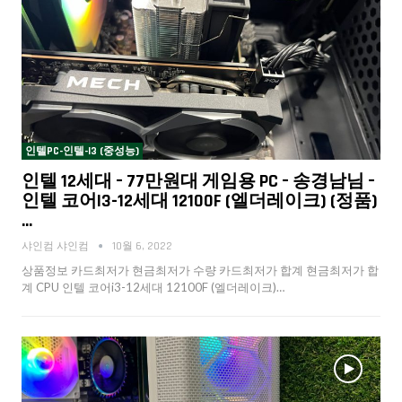
인텔PC-인텔-I3 (중성능)
인텔 12세대 – 77만원대 게임용 PC – 송경남님 –
인텔 코어i3-12세대 12100F (엘더레이크) (정품)
…
샤인컴 샤인컴
10월 6, 2022
상품정보 카드최저가 현금최저가 수량 카드최저가 합계 현금최저가 합
계 CPU 인텔 코어i3-12세대 12100F (엘더레이크)…