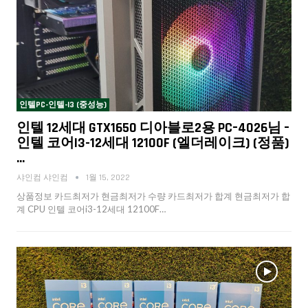
인텔PC-인텔-I3 (중성능)
인텔 12세대 GTX1650 디아블로2용 PC–4026님 –
인텔 코어i3-12세대 12100F (엘더레이크) (정품)
…
샤인컴 샤인컴
1월 15, 2022
상품정보 카드최저가 현금최저가 수량 카드최저가 합계 현금최저가 합
계 CPU 인텔 코어i3-12세대 12100F…