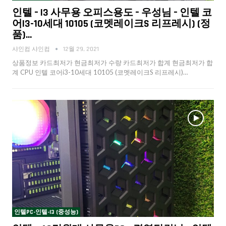
인텔 – I3 사무용 오피스용도 – 우성님 – 인텔 코
어i3-10세대 10105 (코멧레이크S 리프레시) (정
품)…
샤인컴 샤인컴
12월 29, 2021
상품정보 카드최저가 현금최저가 수량 카드최저가 합계 현금최저가 합
계 CPU 인텔 코어i3-10세대 10105 (코멧레이크S 리프레시)…
인텔PC-인텔-I3 (중성능)