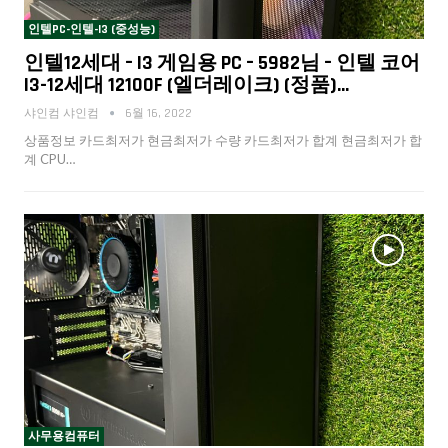
인텔PC-인텔-I3 (중성능)
인텔12세대 – I3 게임용 PC – 5982님 – 인텔 코어
I3-12세대 12100F (엘더레이크) (정품)…
샤인컴 샤인컴
6월 16, 2022
상품정보 카드최저가 현금최저가 수량 카드최저가 합계 현금최저가 합
계 CPU…
사무용컴퓨터