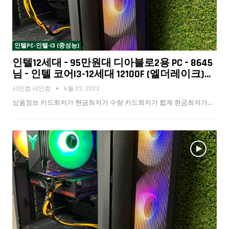
인텔PC-인텔-I3 (중성능)
인텔12세대 – 95만원대 디아블로2용 PC – 8645
님 – 인텔 코어i3-12세대 12100F (엘더레이크)…
샤인컴 샤인컴
6월 23, 2022
상품정보 카드최저가 현금최저가 수량 카드최저가 합계 현금최저가…