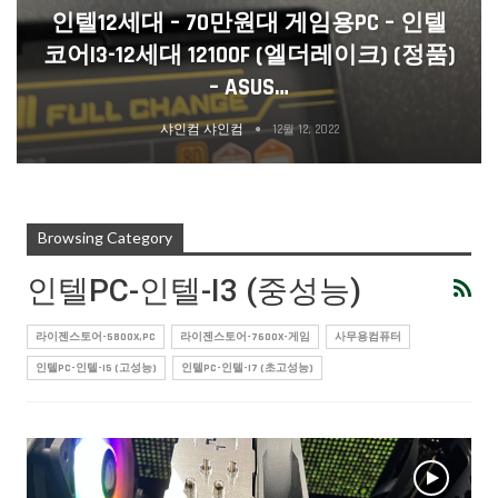
인텔12세대 – 70만원대 게임용PC – 인텔
코어i3-12세대 12100F (엘더레이크) (정품)
– ASUS…
샤인컴 샤인컴
12월 12, 2022
Browsing Category
인텔PC-인텔-I3 (중성능)
라이젠스토어-5800X,PC
라이젠스토어-7600X-게임
사무용컴퓨터
인텔PC-인텔-I5 (고성능)
인텔PC-인텔-I7 (초고성능)