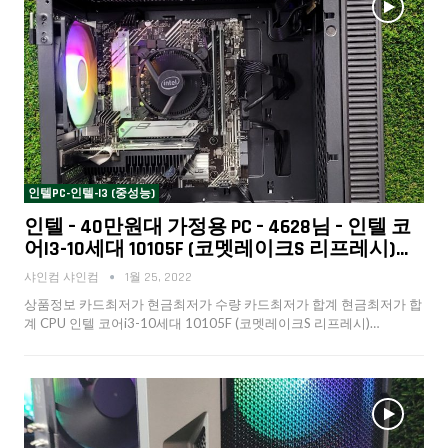
인텔PC-인텔-I3 (중성능)
인텔 – 40만원대 가정용 PC – 4628님 – 인텔 코
어i3-10세대 10105F (코멧레이크S 리프레시)…
샤인컴 샤인컴
1월 25, 2022
상품정보 카드최저가 현금최저가 수량 카드최저가 합계 현금최저가 합
계 CPU 인텔 코어i3-10세대 10105F (코멧레이크S 리프레시)…