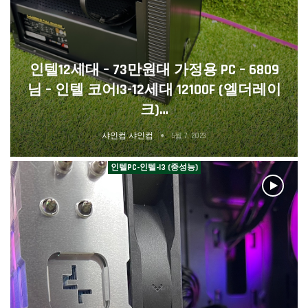
인텔12세대 – 73만원대 가정용 PC – 6809
님 – 인텔 코어i3-12세대 12100F (엘더레이
크)…
샤인컴 샤인컴
5월 7, 2023
인텔PC-인텔-I3 (중성능)