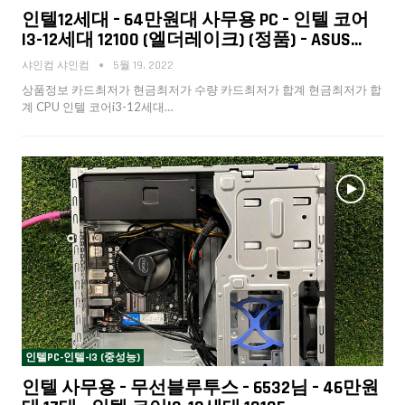
인텔12세대 – 64만원대 사무용 PC – 인텔 코어
I3-12세대 12100 (엘더레이크) (정품) – ASUS…
샤인컴 샤인컴
5월 19, 2022
상품정보 카드최저가 현금최저가 수량 카드최저가 합계 현금최저가 합
계 CPU 인텔 코어i3-12세대…
인텔PC-인텔-I3 (중성능)
인텔 사무용 – 무선블루투스 – 6532님 – 46만원