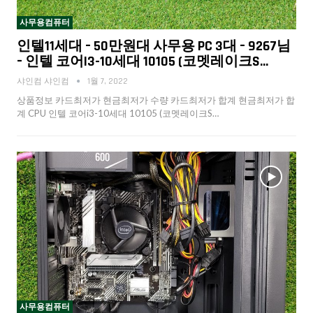
사무용컴퓨터
인텔11세대 – 50만원대 사무용 PC 3대 – 9267님
– 인텔 코어i3-10세대 10105 (코멧레이크S…
샤인컴 샤인컴
1월 7, 2022
상품정보 카드최저가 현금최저가 수량 카드최저가 합계 현금최저가 합
계 CPU 인텔 코어i3-10세대 10105 (코멧레이크S…
사무용컴퓨터