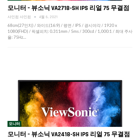
모니터 – 뷰소닉 VA2718-SH IPS 리얼 75 무결점
샤인컴 샤인컴
4월 6, 2021
68cm(27인치) / 와이드(16:9) / 평면 / IPS / 광시야각 / 1920 x
1080(FHD) / 픽셀피치: 0.311mm / 5ms / 300cd / 1,000:1 / 최대 주사
율: 75Hz…
모니터
모니터 – 뷰소닉 VA2418-SH IPS 리얼 75 무결점