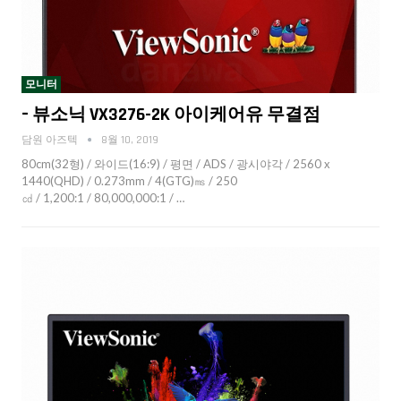
모니터
– 뷰소닉 VX3276-2K 아이케어유 무결점
담원 아즈텍
8월 10, 2019
80cm(32형) / 와이드(16:9) / 평면 / ADS / 광시야각 / 2560 x
1440(QHD) / 0.273mm / 4(GTG)㎳ / 250
㏅ / 1,200:1 / 80,000,000:1 / …