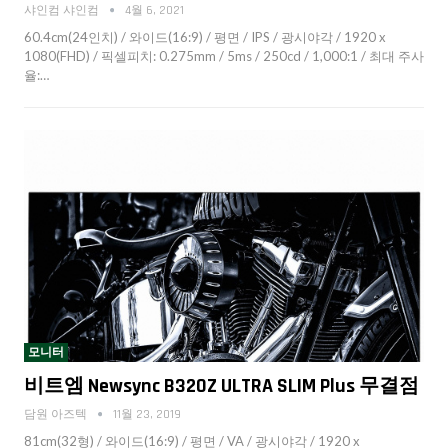
샤인컴 샤인컴
4월 6, 2021
60.4cm(24인치) / 와이드(16:9) / 평면 / IPS / 광시야각 / 1920 x
1080(FHD) / 픽셀피치: 0.275mm / 5ms / 250cd / 1,000:1 / 최대 주사
율:…
모니터
비트엠 Newsync B320Z ULTRA SLIM Plus 무결점
담원 아즈텍
11월 23, 2019
81cm(32형) / 와이드(16:9) / 평면 / VA / 광시야각 / 1920 x