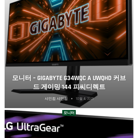
모니터 – GIGABYTE G34WQC A UWQHD 커브
드 게이밍 144 피씨디렉트
샤인컴 샤인컴
10월 4, 2021
모니터