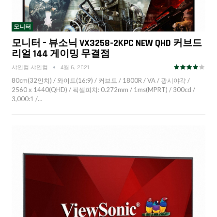
모니터
모니터 – 뷰소닉 VX3258-2KPC NEW QHD 커브드
리얼 144 게이밍 무결점
샤인컴 샤인컴
4월 6, 2021
80cm(32인치) / 와이드(16:9) / 커브드 / 1800R / VA / 광시야각 /
2560 x 1440(QHD) / 픽셀피치: 0.272mm / 1ms(MPRT) / 300cd /
3,000:1 /…