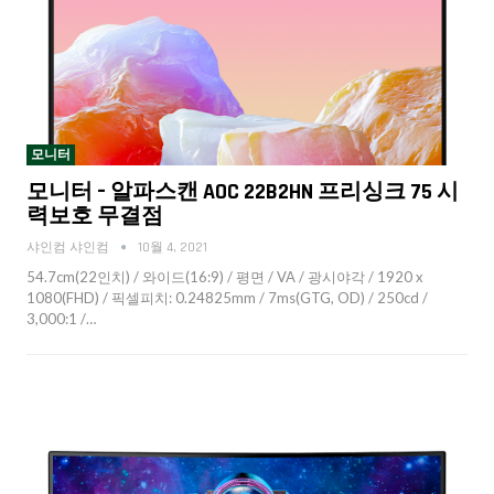
모니터
모니터 – 알파스캔 AOC 22B2HN 프리싱크 75 시
력보호 무결점
샤인컴 샤인컴
10월 4, 2021
54.7cm(22인치) / 와이드(16:9) / 평면 / VA / 광시야각 / 1920 x
1080(FHD) / 픽셀피치: 0.24825mm / 7ms(GTG, OD) / 250cd /
3,000:1 /…