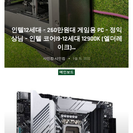
인텔12세대 – 260만원대 게임용 PC – 정익
상님 – 인텔 코어i9-12세대 12900K (엘더레
이크)…
샤인컴 샤인컴
9월 16, 2022
메인보드