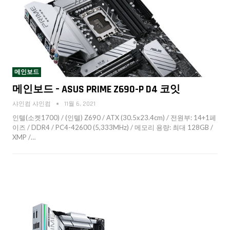
메인보드
메인보드 – ASUS PRIME Z690-P D4 코잇
샤인컴 샤인컴
11월 6, 2021
인텔(소켓1700) / (인텔) Z690 / ATX (30.5x23.4cm) / 전원부: 14+1페
이즈 / DDR4 / PC4-42600 (5,333MHz) / 메모리 용량: 최대 128GB /
XMP /…