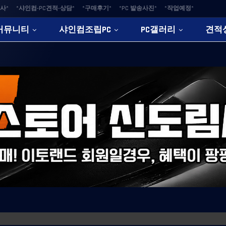
사*
*샤인컴-PC견적-상담*
*구매후기*
*PC 발송사진*
*작업예정*
커뮤니티
샤인컴조립PC
PC갤러리
견적