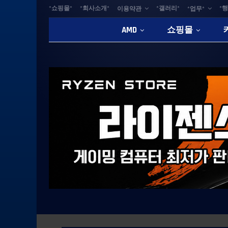
*쇼핑몰*
*회사소개*
*갤러리*
*행
이용약관
*업무*
AMD
쇼핑몰