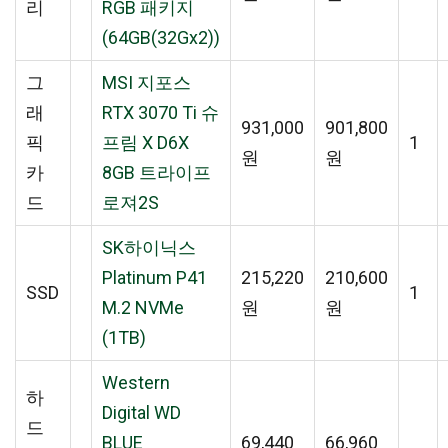
리
RGB 패키지
(64GB(32Gx2))
그
MSI 지포스
래
RTX 3070 Ti 슈
931,000
901,800
픽
프림 X D6X
1
원
원
카
8GB 트라이프
드
로져2S
SK하이닉스
Platinum P41
215,220
210,600
SSD
1
M.2 NVMe
원
원
(1TB)
Western
하
Digital WD
드
BLUE
69,440
66,960