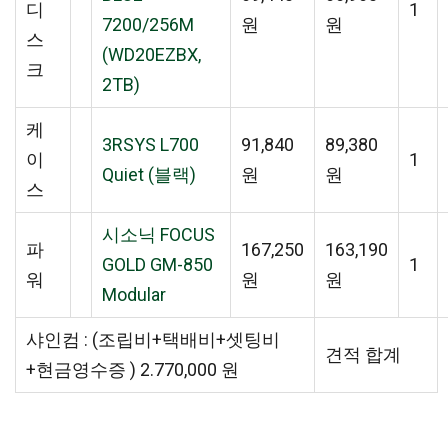
디
1
7200/256M
원
원
스
(WD20EZBX,
크
2TB)
케
3RSYS L700
91,840
89,380
이
1
Quiet (블랙)
원
원
스
시소닉 FOCUS
파
167,250
163,190
GOLD GM-850
1
워
원
원
Modular
샤인컴 : (조립비+택배비+셋팅비
견적 합계
+현금영수증 ) 2.770,000 원