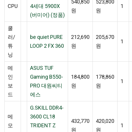
540,850
523,800
CPU
4세대 5900X
1
원
원
(버미어) (정품)
쿨
러/
be quiet PURE
212,690
205,670
1
튜
LOOP 2 FX 360
원
원
닝
메
ASUS TUF
인
Gaming B550-
184,800
178,860
1
보
PRO 대원씨티
원
원
드
에스
G.SKILL DDR4-
메
3600 CL18
432,770
420,020
모
TRIDENT Z
1
원
원