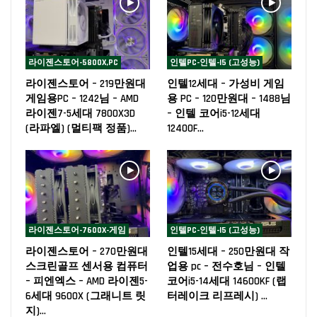
라이젠스토어-5800X,PC
인텔PC-인텔-I5 (고성능)
라이젠스토어 – 219만원대
인텔12세대 – 가성비 게임
게임용PC – 1242님 – AMD
용 PC – 120만원대 – 1488님
라이젠7-5세대 7800X3D
– 인텔 코어i5-12세대
(라파엘) (멀티팩 정품)…
12400F…
라이젠스토어-7600X-게임
인텔PC-인텔-I5 (고성능)
라이젠스토어 – 270만원대
인텔15세대 – 250만원대 작
스크린골프 센서용 컴퓨터
업용 pc – 전수호님 – 인텔
– 피엔엑스 – AMD 라이젠5-
코어i5-14세대 14600KF (랩
6세대 9600X (그래니트 릿
터레이크 리프레시) …
지)…