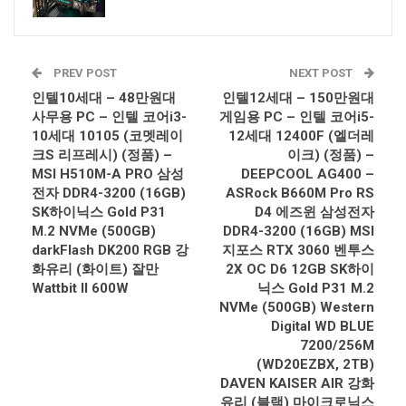
PREV POST
NEXT POST
인텔10세대 – 48만원대
인텔12세대 – 150만원대
사무용 PC – 인텔 코어i3-
게임용 PC – 인텔 코어i5-
10세대 10105 (코멧레이
12세대 12400F (엘더레
크S 리프레시) (정품) –
이크) (정품) –
MSI H510M-A PRO 삼성
DEEPCOOL AG400 –
전자 DDR4-3200 (16GB)
ASRock B660M Pro RS
SK하이닉스 Gold P31
D4 에즈윈 삼성전자
M.2 NVMe (500GB)
DDR4-3200 (16GB) MSI
darkFlash DK200 RGB 강
지포스 RTX 3060 벤투스
화유리 (화이트) 잘만
2X OC D6 12GB SK하이
Wattbit II 600W
닉스 Gold P31 M.2
NVMe (500GB) Western
Digital WD BLUE
7200/256M
(WD20EZBX, 2TB)
DAVEN KAISER AIR 강화
유리 (블랙) 마이크로닉스