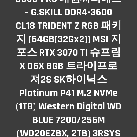
– G.SKILL DDR4-3600
CL18 TRIDENT Z RGB 패키
지 (64GB(32Gx2)) MSI 지
포스 RTX 3070 Ti 슈프림
X D6X 8GB 트라이프로
져2S SK하이닉스
Platinum P41 M.2 NVMe
(1TB) Western Digital WD
BLUE 7200/256M
(WD20EZBX, 2TB) 3RSYS