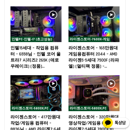
인텔PC-인텔-I7 (초고성능)
라이젠스토어-7600X-게임
인텔15세대 – 작업용 컴퓨
라이젠스토어 – 165만원대
터 – 6558님 – 인텔 코어 울
게임용컴퓨터 2044 – AMD
트라7 시리즈2 265K (애로
라이젠5-5세대 7500F (라파
우레이크) (정품)…
엘) (멀티팩 정품) –…
라이젠스토어-5800X,PC
라이젠스토어-5800X,PC
라이젠스토어 – 417만원대
라이젠스토어 – 320만원대
작업/게임용 컴퓨터 –
영상작업/게임용 PC – AMD
8836님 – AMD 라이젠7-6세
라이젠7-5세대 7800X3D