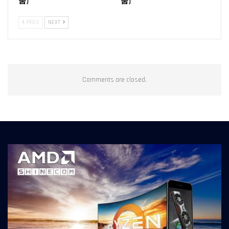
품)
품)
PREV
NEXT
Comments are closed.