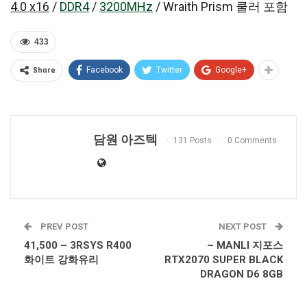
4.0 x16
/
DDR4
/
3200MHz
/ Wraith Prism 쿨러 포함
433
Share
Facebook
Twitter
Google+
담원 아즈텍
131 Posts
0 Comments
PREV POST
NEXT POST
41,500 – 3RSYS R400
– MANLI 지포스
화이트 강화유리
RTX2070 SUPER BLACK
DRAGON D6 8GB