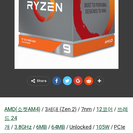
Share
AMD(소켓AM4)
/
3세대 (Zen 2)
/
7nm
/
12코어
/
쓰레
드 24
개
/
3.8GHz
/
6MB
/
64MB
/
Unlocked
/
105W
/
PCIe