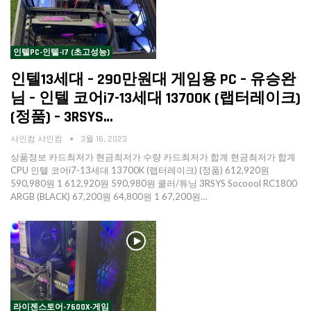
인텔PC-인텔-I7 (초고성능)
인텔13세대 – 290만원대 게임용 PC – 유승완
님 – 인텔 코어i7-13세대 13700K (랩터레이크)
(정품) – 3RSYS…
샤인컴 샤인컴
3월 16, 2023
상품정보 카드최저가 현금최저가 수량 카드최저가 합계 현금최저가 합계
CPU 인텔 코어i7-13세대 13700K (랩터레이크) (정품) 612,920원
590,980원 1 612,920원 590,980원 쿨러/튜닝 3RSYS Socoool RC1800
ARGB (BLACK) 67,200원 64,800원 1 67,200원…
라이젠스토어-7600X-게임