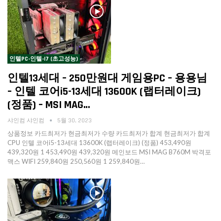
인텔PC-인텔-I7 (초고성능)
인텔13세대 – 250만원대 게임용PC – 용용님
– 인텔 코어i5-13세대 13600K (랩터레이크)
(정품) – MSI MAG…
샤인컴 샤인컴
5월 30, 2023
상품정보 카드최저가 현금최저가 수량 카드최저가 합계 현금최저가 합계
CPU 인텔 코어i5-13세대 13600K (랩터레이크) (정품) 453,490원
439,320원 1 453,490원 439,320원 메인보드 MSI MAG B760M 박격포
맥스 WIFI 259,840원 250,560원 1 259,840원…