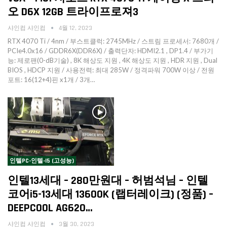
오 D6X 12GB 트라이프로져3
샤인컴 샤인컴
4월 12, 2023
RTX 4070 Ti / 4nm / 부스트클럭: 2745MHz / 스트림 프로세서: 7680개 /
PCIe4.0x16 / GDDR6X(DDR6X) / 출력단자: HDMI2.1 , DP1.4 / 부가기
능: 제로팬(0-dB기술) , 8K 해상도 지원 , 4K 해상도 지원 , HDR 지원 , Dual
BIOS , HDCP 지원 / 사용전력: 최대 285W / 정격파워 700W 이상 / 전원
포트: 16(12+4)핀 x1개 / 3개…
인텔PC-인텔-I5 (고성능)
인텔13세대 – 280만원대 – 허범석님 – 인텔
코어i5-13세대 13600K (랩터레이크) (정품) –
DEEPCOOL AG620…
샤인컴 샤인컴
3월 30, 2023