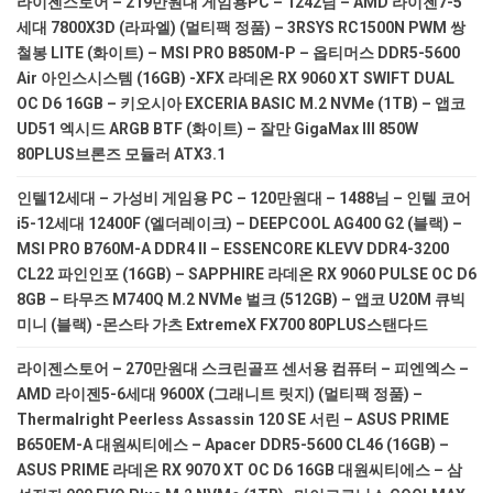
라이젠스토어 – 219만원대 게임용PC – 1242님 – AMD 라이젠7-5
세대 7800X3D (라파엘) (멀티팩 정품) – 3RSYS RC1500N PWM 쌍
철봉 LITE (화이트) – MSI PRO B850M-P – 옵티머스 DDR5-5600
Air 아인스시스템 (16GB) -XFX 라데온 RX 9060 XT SWIFT DUAL
OC D6 16GB – 키오시아 EXCERIA BASIC M.2 NVMe (1TB) – 앱코
UD51 엑시드 ARGB BTF (화이트) – 잘만 GigaMax III 850W
80PLUS브론즈 모듈러 ATX3.1
인텔12세대 – 가성비 게임용 PC – 120만원대 – 1488님 – 인텔 코어
i5-12세대 12400F (엘더레이크) – DEEPCOOL AG400 G2 (블랙) –
MSI PRO B760M-A DDR4 II – ESSENCORE KLEVV DDR4-3200
CL22 파인인포 (16GB) – SAPPHIRE 라데온 RX 9060 PULSE OC D6
8GB – 타무즈 M740Q M.2 NVMe 벌크 (512GB) – 앱코 U20M 큐빅
미니 (블랙) -몬스타 가츠 ExtremeX FX700 80PLUS스탠다드
라이젠스토어 – 270만원대 스크린골프 센서용 컴퓨터 – 피엔엑스 –
AMD 라이젠5-6세대 9600X (그래니트 릿지) (멀티팩 정품) –
Thermalright Peerless Assassin 120 SE 서린 – ASUS PRIME
B650EM-A 대원씨티에스 – Apacer DDR5-5600 CL46 (16GB) –
ASUS PRIME 라데온 RX 9070 XT OC D6 16GB 대원씨티에스 – 삼