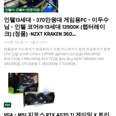
인텔PC-인텔I9-(전문작업)
인텔13세대 – 370만원대 게임용PC – 이두수
님 – 인텔 코어i9-13세대 13900K (랩터레이
크) (정품) -NZXT KRAKEN 360…
샤인컴 샤인컴
5월 27, 2023
상품정보 카드최저가 현금최저가 수량 카드최저가 합계 현금최저가 합계
CPU 인텔 코어i9-13세대 13900K (랩터레이크) (정품) 886,090원
854,720원 1 886,090원 854,720원 쿨러/튜닝 NZXT KRAKEN 360
280,000원 270,000원 1 280,000원 270,000원…
VGA
VGA – MSI 지포스 RTX 4070 Ti 게이밍 X 트리