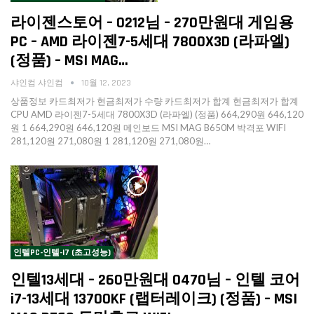
라이젠스토어 – 0212님 – 270만원대 게임용
PC – AMD 라이젠7-5세대 7800X3D (라파엘)
(정품) – MSI MAG…
샤인컴 샤인컴
10월 12, 2023
상품정보 카드최저가 현금최저가 수량 카드최저가 합계 현금최저가 합계
CPU AMD 라이젠7-5세대 7800X3D (라파엘) (정품) 664,290원 646,120
원 1 664,290원 646,120원 메인보드 MSI MAG B650M 박격포 WIFI
281,120원 271,080원 1 281,120원 271,080원…
인텔PC-인텔-I7 (초고성능)
인텔13세대 – 260만원대 0470님 – 인텔 코어
i7-13세대 13700KF (랩터레이크) (정품) – MSI