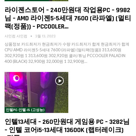
라이젠스토어 – 240만원대 작업용PC – 9982
님 – AMD 라이젠5-5세대 7600 (라파엘) (멀티
팩(정품)) – PCCOOLER…
샤인컴 샤인컴
3월 13, 2023
상품정보 카드최저가 현금최저가 수량 카드최저가 합계 현금최저가 합계
CPU AMD 라이젠5-5세대 7600 (라파엘) (멀티팩(정품)) 313,600원
302,920원 1 313,600원 302,920원 쿨러/튜닝 PCCOOLER PALADIN
400 (BLACK) 32,900원 32,000원 1 32,900원…
인텔PC-인텔-I5 (고성능)
인텔13세대 – 260만원대 게임용 PC – 3282님
– 인텔 코어i5-13세대 13600K (랩터레이크)