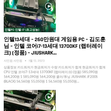
인텔PC-인텔-I7 (초고성능)
인텔13세대 – 260만원대 게임용 PC – 김도훈
님 – 인텔 코어i7-13세대 13700KF (랩터레이
크) (정품) – JIUSHARK…
샤인컴 샤인컴
1월 13, 2023
상품정보 카드최저가 현금최저가 수량 카드최저가 합계 현금최저가 합계
CPU 인텔 코어i7-13세대 13700KF (랩터레이크) (정품) 585,090원
564,200원 1 585,090원 564,200원 쿨러/튜닝 JIUSHARK JF200S
(BLACK) 56,560원 55,050원 1 56,560원 55,050원…