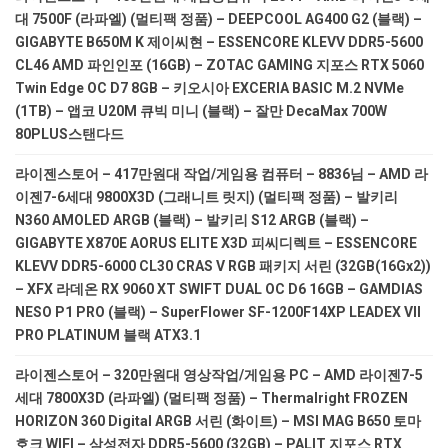
대 7500F (라파엘) (멀티팩 정품) – DEEPCOOL AG400 G2 (블랙) –
GIGABYTE B650M K 제이씨현 – ESSENCORE KLEVV DDR5-5600
CL46 AMD 파인인포 (16GB) – ZOTAC GAMING 지포스 RTX 5060
Twin Edge OC D7 8GB – 키오시아 EXCERIA BASIC M.2 NVMe
(1TB) – 앱코 U20M 큐빅 미니 (블랙) – 잘만 DecaMax 700W
80PLUS스탠다드
라이젠스토어 – 417만원대 작업/게임용 컴퓨터 – 8836님 – AMD 라
이젠7-6세대 9800X3D (그래니트 릿지) (멀티팩 정품) – 발키리
N360 AMOLED ARGB (블랙) – 발키리 S12 ARGB (블랙) –
GIGABYTE X870E AORUS ELITE X3D 피씨디렉트 – ESSENCORE
KLEVV DDR5-6000 CL30 CRAS V RGB 패키지 서린 (32GB(16Gx2))
– XFX 라데온 RX 9060 XT SWIFT DUAL OC D6 16GB – GAMDIAS
NESO P1 PRO (블랙) – SuperFlower SF-1200F14XP LEADEX VII
PRO PLATINUM 블랙 ATX3.1
라이젠스토어 – 320만원대 영상작업/게임용 PC – AMD 라이젠7-5
세대 7800X3D (라파엘) (멀티팩 정품) – Thermalright FROZEN
HORIZON 360 Digital ARGB 서린 (화이트) – MSI MAG B650 토마
호크 WIFI – 삼성전자 DDR5-5600 (32GB) – PALIT 지포스 RTX