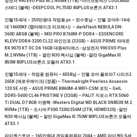
성전자 990 EVO Plus M.2 NVMe (1TB) -마이크로닉스 COOLMAX
스테디 (블랙) -DEEPCOOL PL750D 80PLUS브론즈 ATX3.1
인텔15세대 – 250만원대 작업용 pc – 전수호님 – 인텔 코어i5-14세
대 14600KF (랩터레이크 리프레시) – darkFlash NEBULA DN-
360D ARGB (블랙) – MSI PRO B760M-P DDR4 – ESSENCORE
KLEVV DDR4-3200 CL22 파인인포 (32GB) – ASUS PRIME 라데온
RX 9070 XT OC D6 16GB 대원씨티에스 -삼성전자 990 EVO Plus
M.2 NVMe (1TB) – 잘만 N30 백사십 (블랙) -잘만 GigaMax III
850W 80PLUS브론즈 모듈러 ATX3.1
인텔15세대 – 작업용 컴퓨터 – 6558님 – 인텔 코어 울트라7 시리즈2
265K (애로우레이크) (정품) – Thermalright Peerless Assassin
120 SE 서린 – ASUS PRIME B860M-A WIFI-CSM 코잇 – GeIL
DDR5-5600 CL46 PRISTINE V (32GB) – PALIT 지포스 RTX 5060
Ti DUAL D7 8GB 이엠텍 -Western Digital WD BLACK SN850X M.2
NVMe (1TB) – 도시바 P300 7200/256M (2TB, HDWD320) -잘만
N30 백사십 (블랙) – 잘만 GigaMax III 750W 80PLUS브론즈 모듈러
ATX3.1
라이젠스토어 – 165만원대 게임용컴퓨터 2044 – AMD 라이젠5-5세