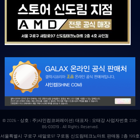
© 2026 - 상호 : 주)샤인컴코퍼레이션) 대표자 : 오태강 사업자번호 238-
86-03019 . All Rights Reserved.
서울특별시 구로구 새말로97 구로동 신도림테크노마트 판매동 2층 199호