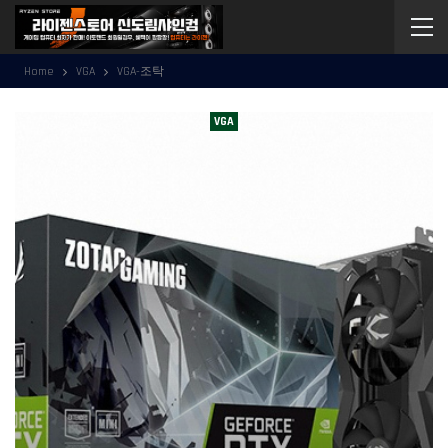
Home
VGA
VGA-조탁
VGA