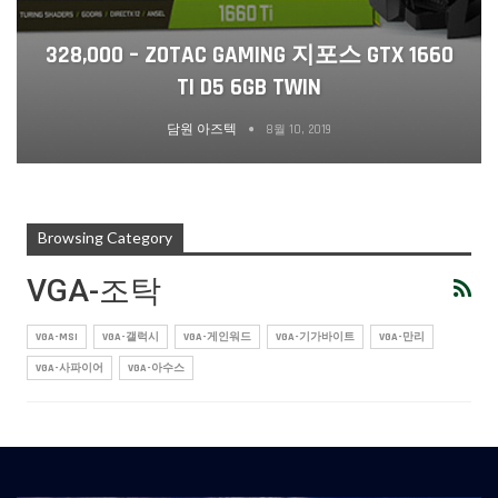
328,000 – ZOTAC GAMING 지포스 GTX 1660
TI D5 6GB TWIN
담원 아즈텍
8월 10, 2019
Browsing Category
VGA-조탁
VGA-MSI
VGA-갤럭시
VGA-게인워드
VGA-기가바이트
VGA-만리
VGA-사파이어
VGA-아수스