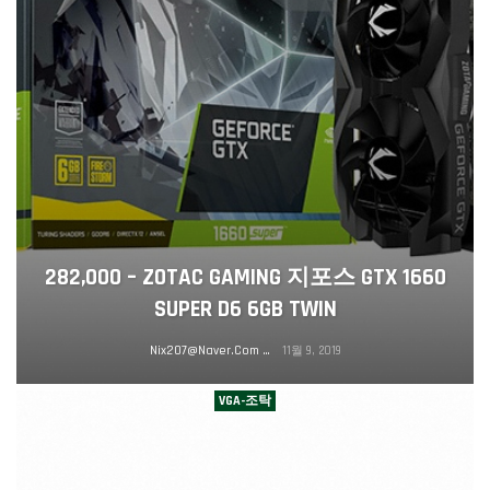
282,000 – ZOTAC GAMING 지포스 GTX 1660
SUPER D6 6GB TWIN
Nix207@naver.com
11월 9, 2019
VGA-조탁