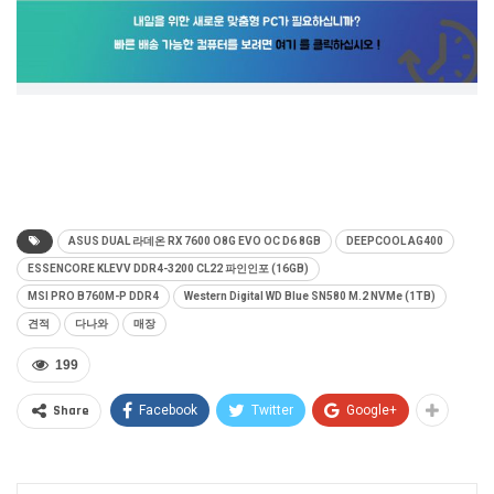
ASUS DUAL 라데온 RX 7600 O8G EVO OC D6 8GB
DEEPCOOL AG400
ESSENCORE KLEVV DDR4-3200 CL22 파인인포 (16GB)
MSI PRO B760M-P DDR4
Western Digital WD Blue SN580 M.2 NVMe (1TB)
견적
다나와
매장
199
Share
Facebook
Twitter
Google+