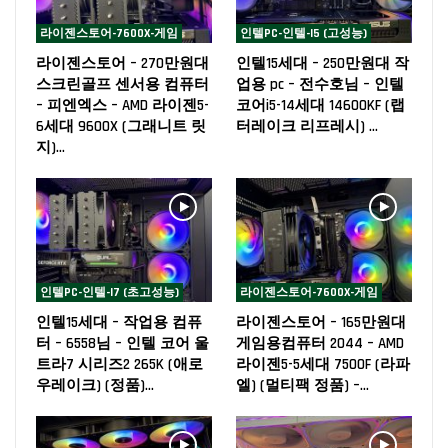
라이젠스토어-7600X-게임
인텔PC-인텔-I5 (고성능)
라이젠스토어 – 270만원대
인텔15세대 – 250만원대 작
스크린골프 센서용 컴퓨터
업용 pc – 전수호님 – 인텔
– 피엔엑스 – AMD 라이젠5-
코어i5-14세대 14600KF (랩
6세대 9600X (그래니트 릿
터레이크 리프레시) …
지)…
인텔PC-인텔-I7 (초고성능)
라이젠스토어-7600X-게임
인텔15세대 – 작업용 컴퓨
라이젠스토어 – 165만원대
터 – 6558님 – 인텔 코어 울
게임용컴퓨터 2044 – AMD
트라7 시리즈2 265K (애로
라이젠5-5세대 7500F (라파
우레이크) (정품)…
엘) (멀티팩 정품) –…