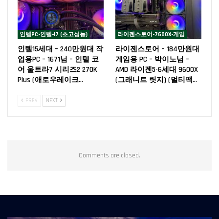
인텔PC-인텔-I7 (초고성능)
라이젠스토어-7600X-게임
인텔15세대 – 240만원대 작
라이젠스토어 – 184만원대
업용PC – 1671님 – 인텔 코
게임용 PC – 박이노님 –
어 울트라7 시리즈2 270K
AMD 라이젠5-6세대 9600X
Plus (애로우레이크…
(그래니트 릿지) (멀티팩…
PREV
NEXT
Comments are closed.