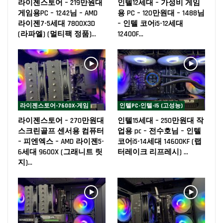
라이젠스토어 – 219만원대
인텔12세대 – 가성비 게임
게임용PC – 1242님 – AMD
용 PC – 120만원대 – 1488님
라이젠7-5세대 7800X3D
– 인텔 코어i5-12세대
(라파엘) (멀티팩 정품)…
12400F…
라이젠스토어-7600X-게임
인텔PC-인텔-I5 (고성능)
라이젠스토어 – 270만원대
인텔15세대 – 250만원대 작
스크린골프 센서용 컴퓨터
업용 pc – 전수호님 – 인텔
– 피엔엑스 – AMD 라이젠5-
코어i5-14세대 14600KF (랩
6세대 9600X (그래니트 릿
터레이크 리프레시) …
지)…