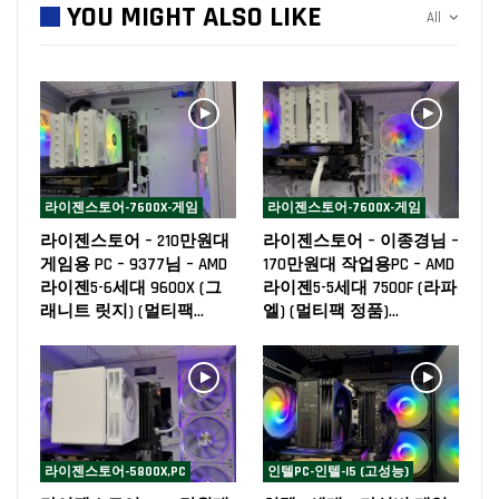
YOU MIGHT ALSO LIKE
All
라이젠스토어-7600X-게임
라이젠스토어-7600X-게임
라이젠스토어 – 210만원대
라이젠스토어 – 이종경님 –
게임용 PC – 9377님 – AMD
170만원대 작업용PC – AMD
라이젠5-6세대 9600X (그
라이젠5-5세대 7500F (라파
래니트 릿지) (멀티팩…
엘) (멀티팩 정품)…
라이젠스토어-5800X,PC
인텔PC-인텔-I5 (고성능)