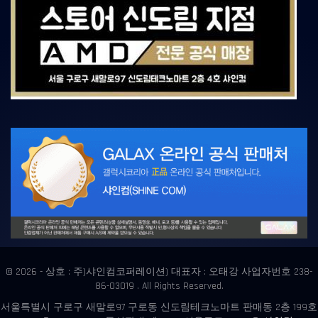
© 2026 - 상호 : 주)샤인컴코퍼레이션) 대표자 : 오태강 사업자번호 238-
86-03019 . All Rights Reserved.
서울특별시 구로구 새말로97 구로동 신도림테크노마트 판매동 2층 199호