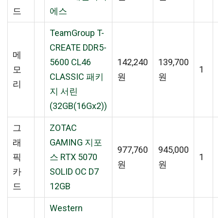
드
에스
TeamGroup T-
CREATE DDR5-
메
5600 CL46
142,240
139,700
모
1
CLASSIC 패키
원
원
리
지 서린
(32GB(16Gx2))
그
ZOTAC
래
GAMING 지포
977,760
945,000
픽
스 RTX 5070
1
원
원
카
SOLID OC D7
드
12GB
Western