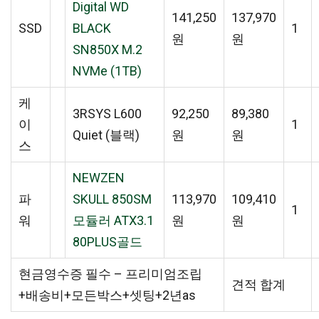
Digital WD
141,250
137,970
SSD
BLACK
1
원
원
SN850X M.2
NVMe (1TB)
케
3RSYS L600
92,250
89,380
이
1
Quiet (블랙)
원
원
스
NEWZEN
파
SKULL 850SM
113,970
109,410
1
워
모듈러 ATX3.1
원
원
80PLUS골드
현금영수증 필수 – 프리미엄조립
견적 합계
+배송비+모든박스+셋팅+2년as