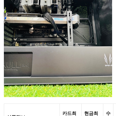
카드최
현금최
수