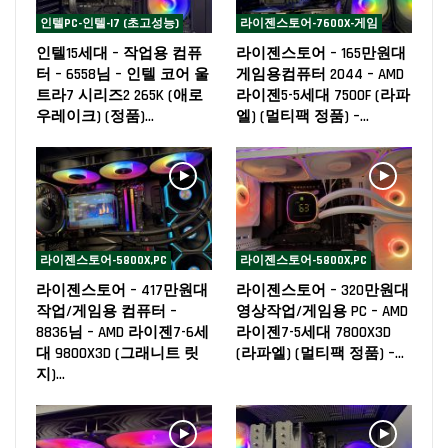
인텔PC-인텔-I7 (초고성능)
라이젠스토어-7600X-게임
인텔15세대 – 작업용 컴퓨
라이젠스토어 – 165만원대
터 – 6558님 – 인텔 코어 울
게임용컴퓨터 2044 – AMD
트라7 시리즈2 265K (애로
라이젠5-5세대 7500F (라파
우레이크) (정품)…
엘) (멀티팩 정품) –…
라이젠스토어-5800X,PC
라이젠스토어-5800X,PC
라이젠스토어 – 417만원대
라이젠스토어 – 320만원대
작업/게임용 컴퓨터 –
영상작업/게임용 PC – AMD
8836님 – AMD 라이젠7-6세
라이젠7-5세대 7800X3D
대 9800X3D (그래니트 릿
(라파엘) (멀티팩 정품) –…
지)…