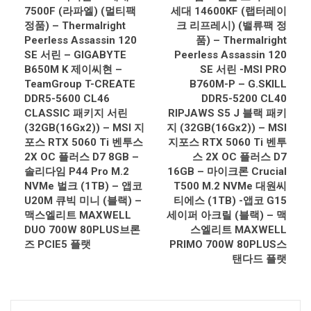
7500F (라파엘) (멀티팩
세대 14600KF (랩터레이
정품) – Thermalright
크 리프레시) (밸류팩 정
Peerless Assassin 120
품) – Thermalright
SE 서린 – GIGABYTE
Peerless Assassin 120
B650M K 제이씨현 –
SE 서린 -MSI PRO
TeamGroup T-CREATE
B760M-P – G.SKILL
DDR5-5600 CL46
DDR5-5200 CL40
CLASSIC 패키지 서린
RIPJAWS S5 J 블랙 패키
(32GB(16Gx2)) – MSI 지
지 (32GB(16Gx2)) – MSI
포스 RTX 5060 Ti 벤투스
지포스 RTX 5060 Ti 벤투
2X OC 플러스 D7 8GB –
스 2X OC 플러스 D7
솔리다임 P44 Pro M.2
16GB – 마이크론 Crucial
NVMe 벌크 (1TB) – 앱코
T500 M.2 NVMe 대원씨
U20M 큐빅 미니 (블랙) –
티에스 (1TB) -앱코 G15
맥스엘리트 MAXWELL
세이퍼 아크릴 (블랙) – 맥
DUO 700W 80PLUS브론
스엘리트 MAXWELL
즈 PCIE5 플랫
PRIMO 700W 80PLUS스
탠다드 플랫