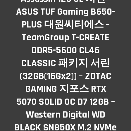
ASUS TUF Gaming B650-
PLUS 대원씨티에스 –
TeamGroup T-CREATE
DDR5-5600 CL46
CLASSIC 패키지 서린
(32GB(16Gx2)) – ZOTAC
GAMING 지포스 RTX
5070 SOLID OC D7 12GB –
Western Digital WD
BLACK SN850X M.2 NVMe