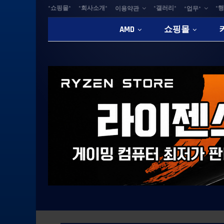
*쇼핑몰*
*회사소개*
*갤러리*
*행
이용약관
*업무*
AMD
쇼핑몰