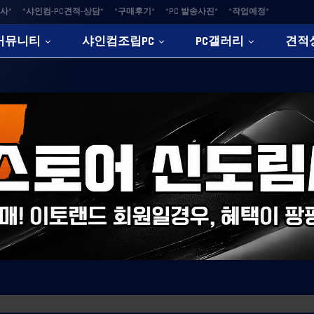
사*
*샤인컴-PC견적-상담*
*구매후기*
*PC 발송사진*
*작업예정*
커뮤니티
샤인컴조립PC
PC갤러리
견적