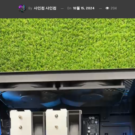
By
샤인컴 샤인컴
On
10월 15, 2024
204
비디오 플레이어