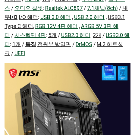
스
/
오디오 칩셋
:
Realtek ALC897
/
7.1채널(8ch)
/
내
부I/O
I/O 헤더
:
USB 3.0 헤더
,
USB 2.0 헤더
,
USB3.1
Type C 헤더
,
RGB 12V 4핀 헤더
,
ARGB 5V 3핀 헤
더
/
시스템팬 4핀
:
5개
/
USB2.0 헤더
:
2개
/
USB3.0 헤
더
:
1개
/
특징
전원부 방열판
/
DrMOS
/
M.2 히트싱
크
/
UEFI