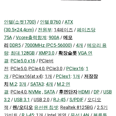
인텔(소켓1700)
/
인텔 B760
/
ATX
(30.5×24.4cm)
/
전원부
:
14페이즈
/
페이즈당
75A
/
Vcore출력합계
:
900A
/
메모
리
DDR5
/
7000MHz (PC5-56000)
/
4개
/
메모리 용
량
:
최대 128GB
/
XMP3.0
/
확장슬롯
VGA 연
결
:
PCIe5.0 x16
/
PCIe버
전
:
PCIe5.0
,
PCIe4.0
,
PCIe3.0
/
PCIex16
:
1
개
/
PCIex16(at x4)
:
1개
/
PCIex1
:
1개
/
저장장
치
M.2
:
3개
/
SATA3
:
4개
/
M.2 연
결
:
PCIe4.0
,
NVMe
,
SATA
/
후면단자
HDMI
/
DP
/
USB
3.2
/
USB 3.1
/
USB 2.0
/
RJ-45
/
S/PDIF
/
오디오
잭
/
랜/오디오
유선랜 칩셋
:
Realtek 8125BG
/
2.5기
가비트
/
RJ-45
:
1개
/
Intel 계열
/
무선 LAN
/
블루투