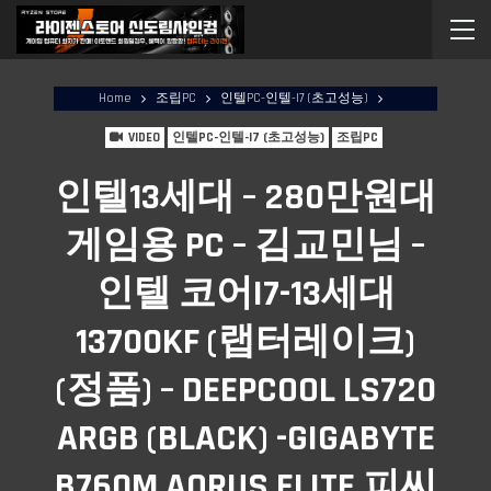
Home
조립PC
인텔PC-인텔-I7 (초고성능)
VIDEO
인텔PC-인텔-I7 (초고성능)
조립PC
인텔13세대 – 280만원대
게임용 PC – 김교민님 –
인텔 코어i7-13세대
13700KF (랩터레이크)
(정품) – DEEPCOOL LS720
ARGB (BLACK) -GIGABYTE
B760M AORUS ELITE 피씨