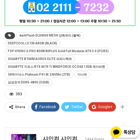
darkFlash DLX4000 MESH 강화유리 (블랙)
DEEPCOOL LS720 ARGB (BLACK)
FSP HYDRO G PRO 850W 80PLUS Gold Full Modular ATX 3.0 (PCIE5)
GIGABYTE B760M AORUS ELITE 피씨디렉트
GIGABYTE 지포스 RTX 4070 Ti WINDFORCE OC D6X 12GB 제이씨현
SK하이닉스 Platinum P41 M.2 NVMe (2TB)
다나와
삼성전자 DDR5-4800 (32GB)
393
Share
Facebook
Twitter
Google+
샤인컴 샤인컴
2444 Posts
0