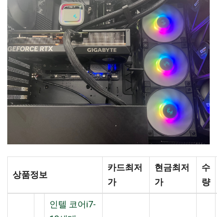
카드최저
현금최저
수
상품정보
가
가
량
인텔 코어i7-