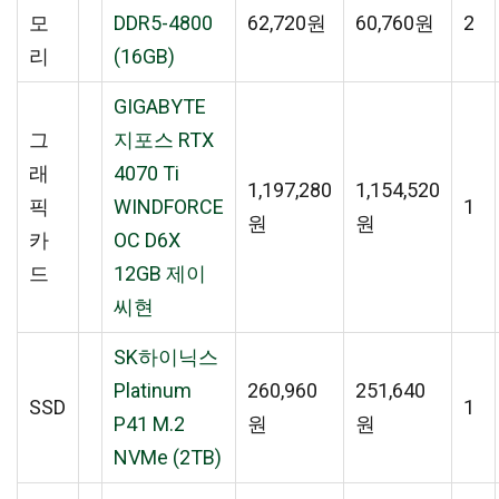
모
DDR5-4800
62,720원
60,760원
2
리
(16GB)
GIGABYTE
그
지포스 RTX
래
4070 Ti
1,197,280
1,154,520
픽
WINDFORCE
1
원
원
카
OC D6X
드
12GB 제이
씨현
SK하이닉스
Platinum
260,960
251,640
SSD
1
P41 M.2
원
원
NVMe (2TB)