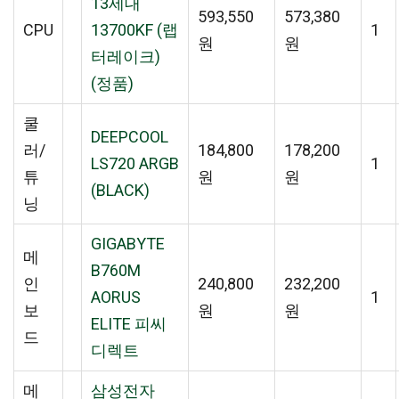
13세대
593,550
573,380
CPU
13700KF (랩
1
원
원
터레이크)
(정품)
쿨
DEEPCOOL
러/
184,800
178,200
LS720 ARGB
1
튜
원
원
(BLACK)
닝
GIGABYTE
메
B760M
인
240,800
232,200
AORUS
1
보
원
원
ELITE 피씨
드
디렉트
메
삼성전자