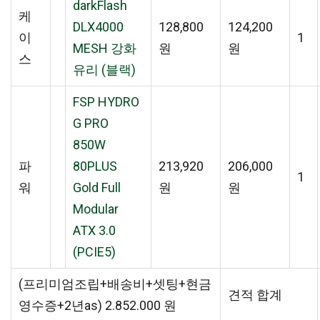
darkFlash
케
DLX4000
128,800
124,200
이
1
MESH 강화
원
원
스
유리 (블랙)
FSP HYDRO
G PRO
850W
파
80PLUS
213,920
206,000
1
워
Gold Full
원
원
Modular
ATX 3.0
(PCIE5)
(프리미엄조립+배송비+셋팅+현금
견적 합계
영수증+2년as) 2.852.000 원