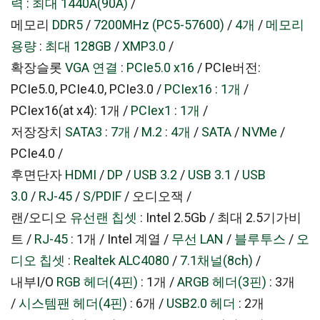
력
:
최대 1440A(90A)
/
메모리
DDR5
/
7200MHz (PC5-57600)
/
4개
/
메모리
용량
:
최대 128GB
/
XMP3.0
/
확장슬롯
VGA 연결
:
PCIe5.0 x16
/ PCIe버전:
PCIe5.0, PCIe4.0, PCIe3.0 /
PCIex16
:
1개
/
PCIex16(at x4): 1개 /
PCIex1
:
1개
/
저장장치
SATA3
:
7개
/
M.2
:
4개
/
SATA
/
NVMe
/
PCIe4.0 /
후면단자
HDMI
/
DP
/
USB 3.2
/
USB 3.1
/
USB
3.0
/
RJ-45
/
S/PDIF
/ 오디오잭 /
랜/오디오
유선랜 칩셋
: Intel 2.5Gb / 최대 2.5기가비
트 /
RJ-45
: 1개 / Intel 계열 /
무선 LAN
/
블루투스
/
오
디오 칩셋
:
Realtek ALC4080
/
7.1채널(8ch)
/
내부I/O
RGB 헤더(4핀)
: 1개 /
ARGB 헤더(3핀)
: 3개
/
시스템팬 헤더(4핀)
: 6개 /
USB2.0 헤더
: 2개