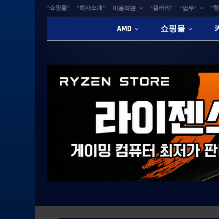
*쇼핑몰*
*회사소개*
*갤러리*
*행
이용약관
*업무*
AMD
쇼핑몰