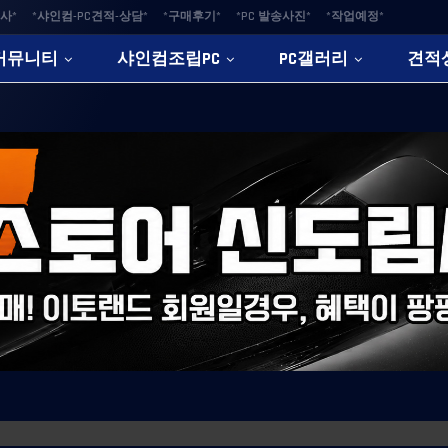
사*
*샤인컴-PC견적-상담*
*구매후기*
*PC 발송사진*
*작업예정*
커뮤니티
샤인컴조립PC
PC갤러리
견적