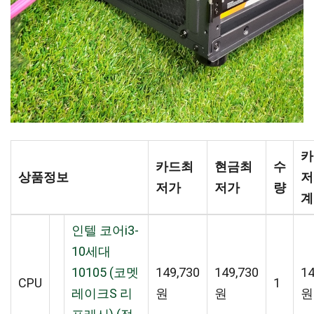
카
카드최
현금최
수
상품정보
저
저가
저가
량
계
인텔 코어i3-
10세대
10105 (코멧
149,730
149,730
14
CPU
1
레이크S 리
원
원
원