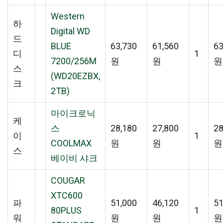
Western
하
Digital WD
드
BLUE
63,730
61,560
63
디
1
7200/256M
원
원
원
스
(WD20EZBX,
크
2TB)
마이크로닉
케
스
28,180
27,800
28
이
1
COOLMAX
원
원
원
스
베이비 샤크
COUGAR
XTC600
파
51,000
46,120
51
80PLUS
1
워
원
원
원