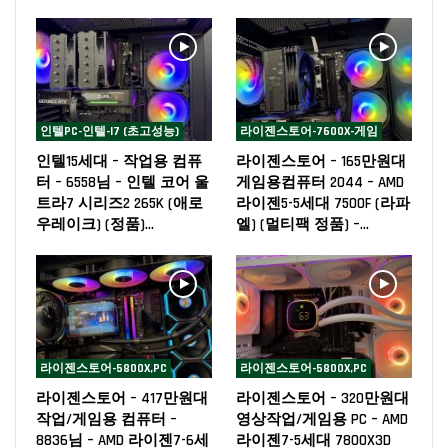
인텔PC-인텔-I7 (초고성능)
라이젠스토어-7600X-게임
인텔15세대 – 작업용 컴퓨
라이젠스토어 – 165만원대
터 – 6558님 – 인텔 코어 울
게임용컴퓨터 2044 – AMD
트라7 시리즈2 265K (애로
라이젠5-5세대 7500F (라파
우레이크) (정품)…
엘) (멀티팩 정품) –…
라이젠스토어-5800X,PC
라이젠스토어-5800X,PC
라이젠스토어 – 417만원대
라이젠스토어 – 320만원대
작업/게임용 컴퓨터 –
영상작업/게임용 PC – AMD
8836님 – AMD 라이젠7-6세
라이젠7-5세대 7800X3D