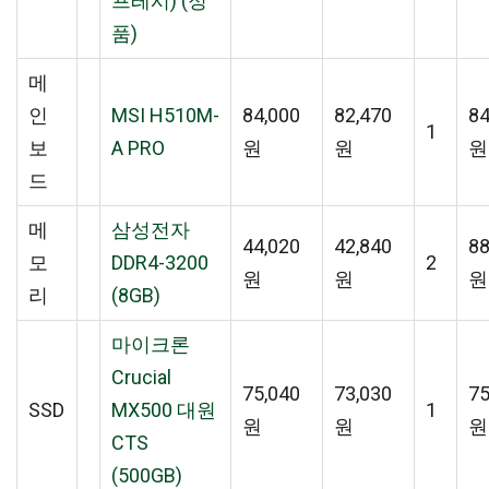
프레시) (정
품)
메
인
MSI H510M-
84,000
82,470
84
1
보
A PRO
원
원
원
드
메
삼성전자
44,020
42,840
88
모
DDR4-3200
2
원
원
원
리
(8GB)
마이크론
Crucial
75,040
73,030
75
SSD
MX500 대원
1
원
원
원
CTS
(500GB)