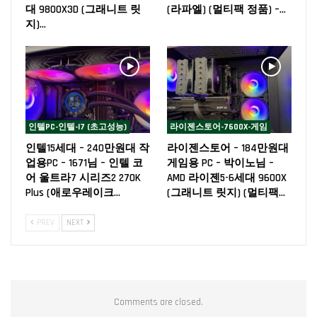
대 9800X3D (그래니트 릿
(라파엘) (멀티팩 정품) –…
지)…
인텔PC-인텔-I7 (초고성능)
라이젠스토어-7600X-게임
인텔15세대 – 240만원대 작
라이젠스토어 – 184만원대
업용PC – 1671님 – 인텔 코
게임용 PC – 박이노님 –
어 울트라7 시리즈2 270K
AMD 라이젠5-6세대 9600X
Plus (애로우레이크…
(그래니트 릿지) (멀티팩…
PREV
NEXT
Comments are closed.