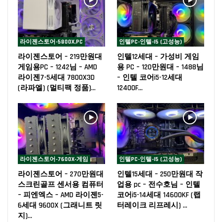
라이젠스토어-5800X,PC
인텔PC-인텔-I5 (고성능)
라이젠스토어 – 219만원대
인텔12세대 – 가성비 게임
게임용PC – 1242님 – AMD
용 PC – 120만원대 – 1488님
라이젠7-5세대 7800X3D
– 인텔 코어i5-12세대
(라파엘) (멀티팩 정품)…
12400F…
라이젠스토어-7600X-게임
인텔PC-인텔-I5 (고성능)
라이젠스토어 – 270만원대
인텔15세대 – 250만원대 작
스크린골프 센서용 컴퓨터
업용 pc – 전수호님 – 인텔
– 피엔엑스 – AMD 라이젠5-
코어i5-14세대 14600KF (랩
6세대 9600X (그래니트 릿
터레이크 리프레시) …
지)…