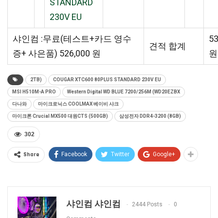
STANDARD
230V EU
샤인컴 :무료(테스트+카드 영수
53
견적 합계
증+ 사은품) 526,000 원
원
2TB)
COUGAR XTC600 80PLUS STANDARD 230V EU
MSI H510M-A PRO
Western Digital WD BLUE 7200/256M (WD20EZBX
다나와
마이크로닉스 COOLMAX 베이비 샤크
마이크론 Crucial MX500 대원CTS (500GB)
삼성전자 DDR4-3200 (8GB)
302
Share
Facebook
Twitter
Google+
샤인컴 샤인컴
2444 Posts
0