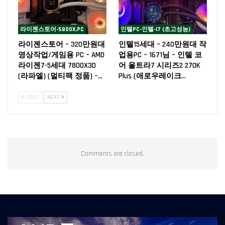
라이젠스토어-5800X,PC
인텔PC-인텔-I7 (초고성능)
라이젠스토어 – 320만원대
인텔15세대 – 240만원대 작
영상작업/게임용 PC – AMD
업용PC – 1671님 – 인텔 코
라이젠7-5세대 7800X3D
어 울트라7 시리즈2 270K
(라파엘) (멀티팩 정품) –…
Plus (애로우레이크…
PREV
NEXT
Comments are closed.