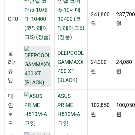
인텔 코어
i5-10세대
241,860
237,700
CPU
10400 (코
원
원
멧레이크S)
(정품)
쿨
DEEPCOOL
러/
GAMMAXX
24,300
24,080
튜
400 XT
원
원
닝
(BLACK)
메
ASUS
인
PRIME
102,850
100,050
보
H510M-A
원
원
드
코잇