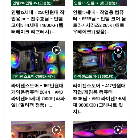
인텔PC-인텔-I5 (고성능)
인텔PC-인텔-I7 (초고성능)
인텔15세대 – 250만원대 작
인텔15세대 – 작업용 컴퓨
업용 pc – 전수호님 – 인텔
터 – 6558님 – 인텔 코어 울
코어i5-14세대 14600KF (랩
트라7 시리즈2 265K (애로
터레이크 리프레시) …
우레이크) (정품)…
라이젠스토어-7600X-게임
라이젠스토어-5800X,PC
라이젠스토어 – 165만원대
라이젠스토어 – 417만원대
게임용컴퓨터 2044 – AMD
작업/게임용 컴퓨터 –
라이젠5-5세대 7500F (라파
8836님 – AMD 라이젠7-6세
엘) (멀티팩 정품) –…
대 9800X3D (그래니트 릿
지)…