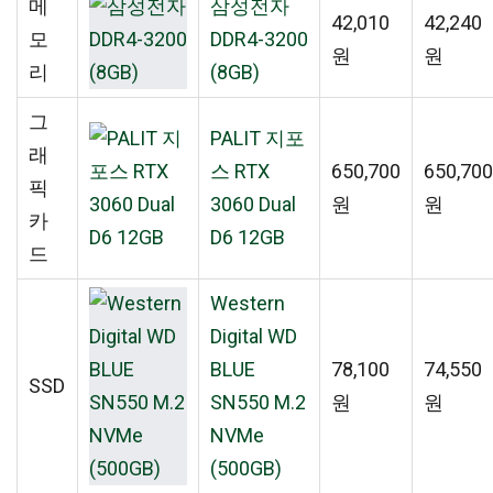
메
삼성전자
42,010
42,240
모
DDR4-3200
원
원
리
(8GB)
그
PALIT 지포
래
스 RTX
650,700
650,700
픽
3060 Dual
원
원
카
D6 12GB
드
Western
Digital WD
BLUE
78,100
74,550
SSD
SN550 M.2
원
원
NVMe
(500GB)