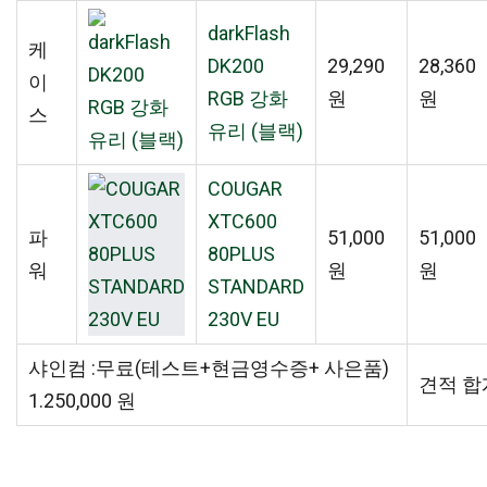
darkFlash
케
DK200
29,290
28,360
이
RGB 강화
원
원
스
유리 (블랙)
COUGAR
XTC600
파
51,000
51,000
80PLUS
워
원
원
STANDARD
230V EU
샤인컴 :무료(테스트+현금영수증+ 사은품)
견적 합
1.250,000 원