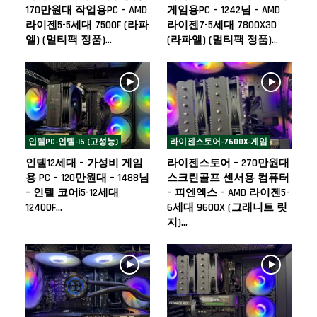
170만원대 작업용PC – AMD
게임용PC – 1242님 – AMD
라이젠5-5세대 7500F (라파
라이젠7-5세대 7800X3D
엘) (멀티팩 정품)…
(라파엘) (멀티팩 정품)…
인텔PC-인텔-I5 (고성능)
라이젠스토어-7600X-게임
인텔12세대 – 가성비 게임
라이젠스토어 – 270만원대
용 PC – 120만원대 – 1488님
스크린골프 센서용 컴퓨터
– 인텔 코어i5-12세대
– 피엔엑스 – AMD 라이젠5-
12400F…
6세대 9600X (그래니트 릿
지)…