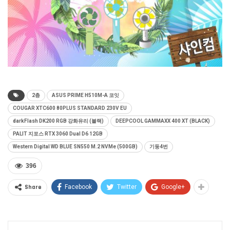
2층
ASUS PRIME H510M-A 코잇
COUGAR XTC600 80PLUS STANDARD 230V EU
darkFlash DK200 RGB 강화유리 (블랙)
DEEPCOOL GAMMAXX 400 XT (BLACK)
PALIT 지포스 RTX 3060 Dual D6 12GB
Western Digital WD BLUE SN550 M.2 NVMe (500GB)
기둥4번
396
Share
Facebook
Twitter
Google+