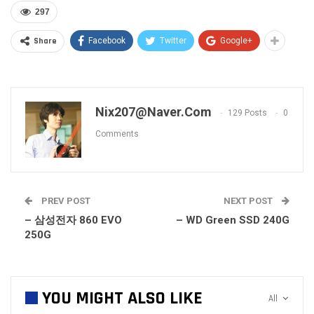
297
Share
Facebook
Twitter
Google+
Nix207@naver.com
129 Posts
0
Comments
PREV POST
NEXT POST
– 삼성전자 860 EVO
– WD Green SSD 240G
250G
YOU MIGHT ALSO LIKE
All