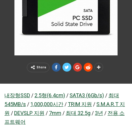
Share
내장형SSD
/
2.5형(6.4cm)
/
SATA3 (6Gb/s)
/
최대
545MB/s
/
1,000,000시간
/
TRIM 지원
/
S.M.A.R.T 지
원
/
DEVSLP 지원
/
7mm
/
최대 32.5g
/
3년
/
전용 소
프트웨어