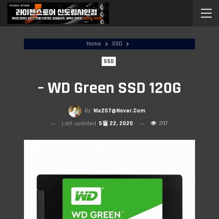
Home
SSD
SSD
– WD Green SSD 120G
By
Nix207@naver.com
Last updated
5월 22, 2020
297