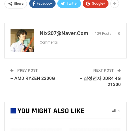
Share
Facebook
Twitter
Google+
Nix207@naver.com
129 Posts
0
Comments
PREV POST
NEXT POST
– AMD RYZEN 2200G
– 삼성전자 DDR4 4G
21300
YOU MIGHT ALSO LIKE
All