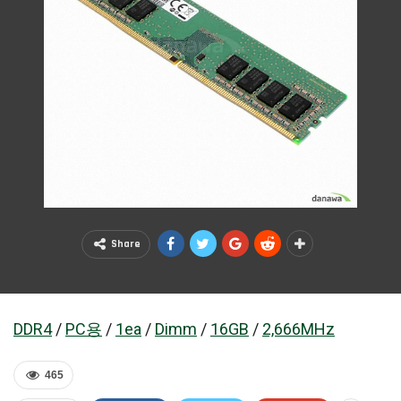
Share
DDR4
/
PC용
/
1ea
/
Dimm
/
16GB
/
2,666MHz
465