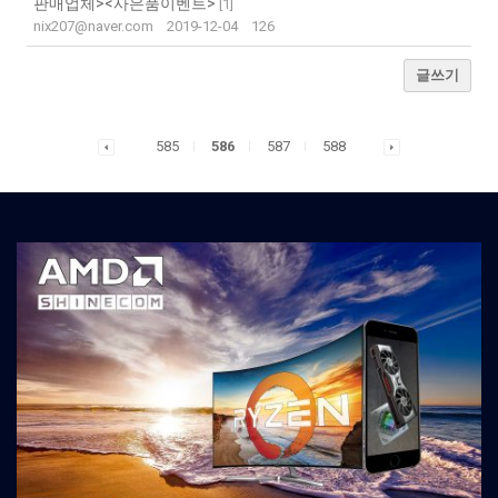
판매업체><사은품이벤트>
[
1
]
nix207@naver.com
2019-12-04
126
글쓰기
585
586
587
588