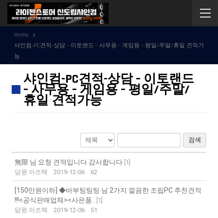
Home
샤인컴-PC견적-상담 – 이토랜드 – 사무용 – 게임용 – 평일/주말/휴일 견적가
능
샤인컴-PC견적-상담 – 이토랜드
– 사무용 – 게임용 – 평일/주말/
휴일 견적가능
검색
無限 님 요청 견적입니다 감사합니다
[
1
]
담원 아즈텍
2019-12-06
62
[150만원이하] ◆바부팅팅팅 님 2가지 깔끔한 조립PC 추천견적
!!!<공식판매업체><사은품..
[
1
]
담원 아즈텍
2019-12-06
51