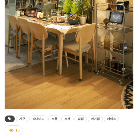
가구
라다미노
소폼
스텐
슬림
아이템
케이스
13