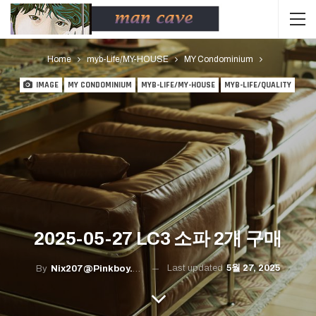
Home
myb-Life/MY-HOUSE
MY Condominium
IMAGE
MY CONDOMINIUM
MYB-LIFE/MY-HOUSE
MYB-LIFE/QUALITY
2025-05-27 LC3 소파 2개 구매
Last updated
5월 27, 2025
By
Nix207@pinkboy.org