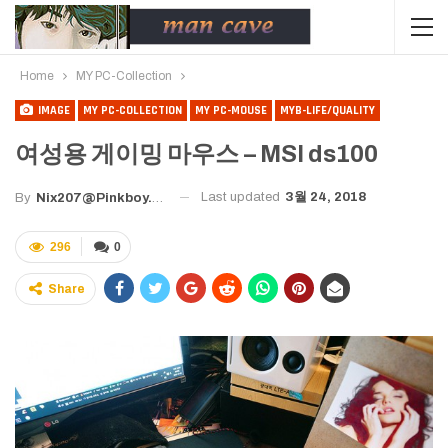
Home
MY PC-Collection
IMAGE
MY PC-COLLECTION
MY PC-MOUSE
MYB-LIFE/QUALITY
여성용 게이밍 마우스 – MSI ds100
Last updated
3월 24, 2018
By
Nix207@pinkboy.org
296
0
Share